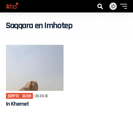
Saqqara en Imhotep
EGYPTE
GIZEH
30-04-18
In Khemet