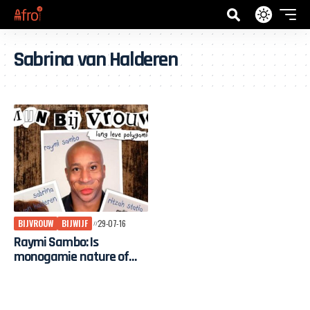
Sabrina van Halderen
BIJVROUW
BIJWIJF
29-07-16
Raymi Sambo: Is
monogamie nature of
nurture