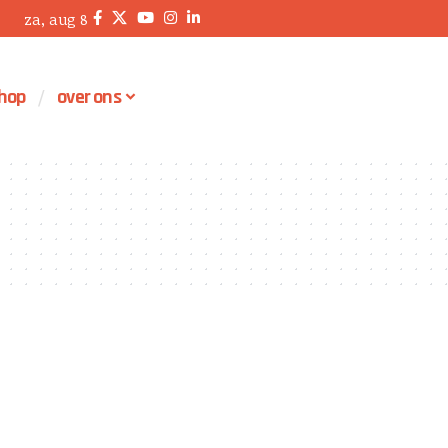
za, aug 8
hop
over ons