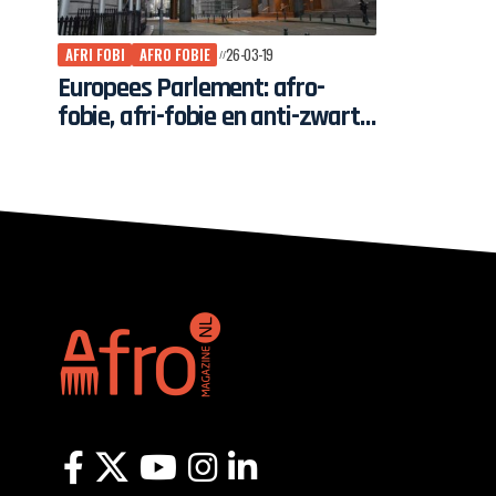
AFRI FOBI
AFRO FOBIE
26-03-19
Europees Parlement: afro-
fobie, afri-fobie en anti-zwart
racisme zijn specifieke vormen
van racisme