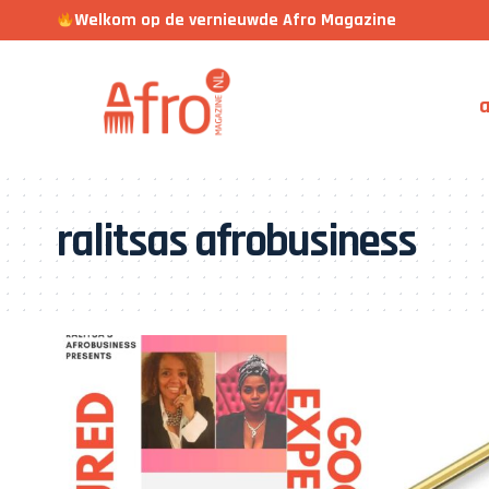
Welkom op de vernieuwde Afro Magazine
a
ralitsas afrobusiness