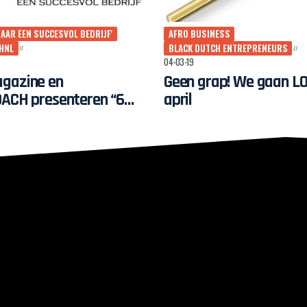
AAR EEN SUCCESVOL BEDRIJF'
AFRO BUSINESS
HNL
BLACK DUTCH ENTREPRENEURS
04-03-19
gazine en
Geen grap! We gaan LO
OACH presenteren “6
april
 naar een Succesvol