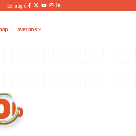
do, aug 6
hop
over ons