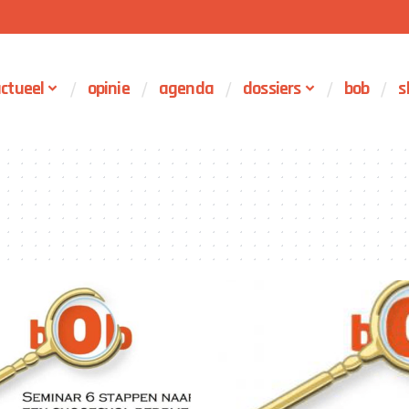
ctueel
opinie
agenda
dossiers
bob
s