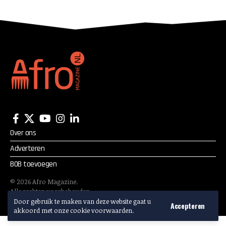
fonds
Over ons
Adverteren
BOB toevoegen
©
2026
Afro Magazine.
Alle rechten voorbehouden.
Adverteren? Mail:
info@afromagazine.nl
Door gebruik te maken van deze website gaat u
Accepteren
akkoord met onze cookie voorwaarden.