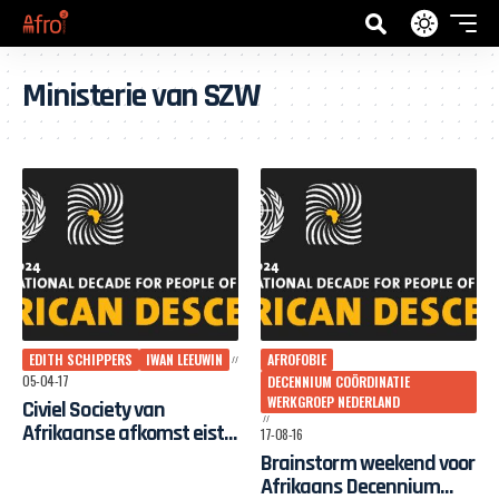
Ministerie van SZW
EDITH SCHIPPERS
IWAN LEEUWIN
AFROFOBIE
05-04-17
DECENNIUM COÖRDINATIE
WERKGROEP NEDERLAND
Civiel Society van
Afrikaanse afkomst eist
17-08-16
Nationaal Actieplan VN
Brainstorm weekend voor
Decennium
Afrikaans Decennium