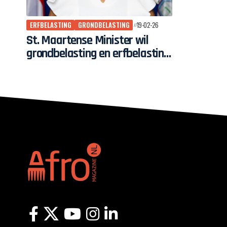
ERFBELASTING
GRONDBELASTING
19-02-26
St. Maartense Minister wil
grondbelasting en erfbelasting
afschaffen | “Koloniaal
overblijfsel”