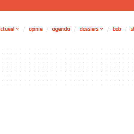
ctueel
opinie
agenda
dossiers
bob
s