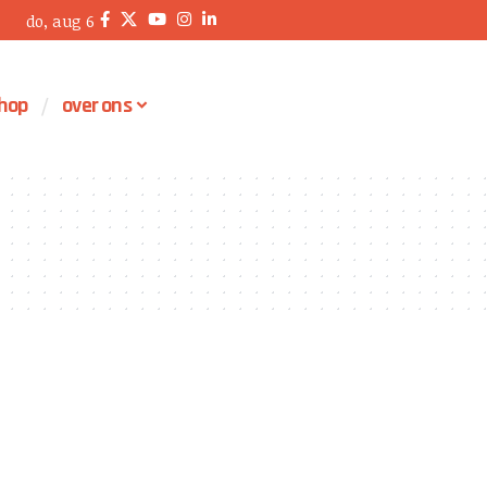
do, aug 6
hop
over ons