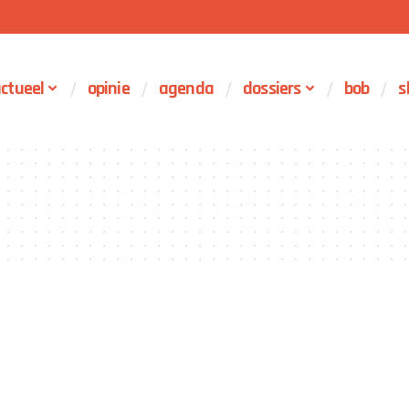
ctueel
opinie
agenda
dossiers
bob
s