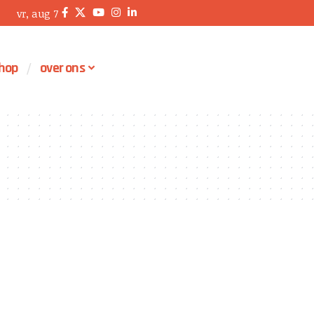
vr, aug 7
hop
over ons