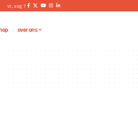
vr, aug 7
hop
over ons