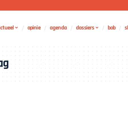
ctueel
opinie
agenda
dossiers
bob
s
ag