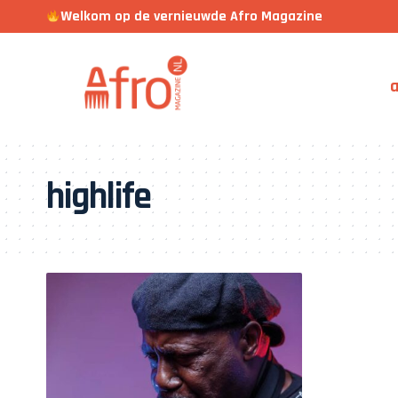
Welkom op de vernieuwde Afro Magazine
a
highlife