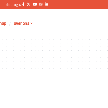
do, aug 6
hop
over ons