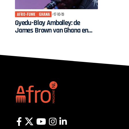
AFRO-FUNK
GHANA
17-10-19
Gyedu-Blay Ambolley: de
James Brown van Ghana en
een legende van de ‘Simigwa-
do’