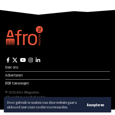
fonds
Over ons
Adverteren
BOB toevoegen
©
2026
Afro Magazine.
Alle rechten voorbehouden.
Adverteren? Mail:
info@afromagazine.nl
Door gebruik te maken van deze website gaat u
Accepteren
akkoord met onze cookie voorwaarden.