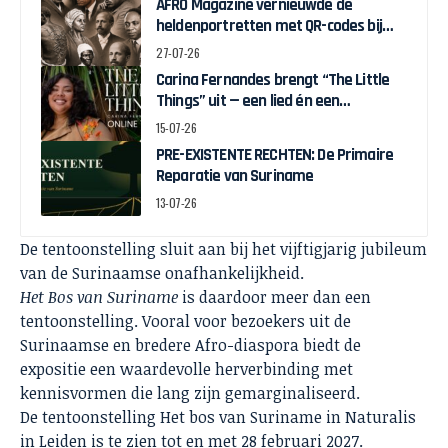
AFRO Magazine vernieuwde de
heldenportretten met QR-codes bij
Assin Manso
27-07-26
Carina Fernandes brengt “The Little
Things” uit — een lied én een
interactieve game over weer in
15-07-26
beweging komen
PRE-EXISTENTE RECHTEN: De Primaire
Reparatie van Suriname
13-07-26
De tentoonstelling sluit aan bij het vijftigjarig jubileum
van de Surinaamse onafhankelijkheid.
Het Bos van Suriname
is daardoor meer dan een
tentoonstelling. Vooral voor bezoekers uit de
Surinaamse en bredere Afro-diaspora biedt de
expositie een waardevolle herverbinding met
kennisvormen die lang zijn gemarginaliseerd.
De tentoonstelling Het bos van Suriname in Naturalis
in Leiden is te zien tot en met 28 februari 2027.