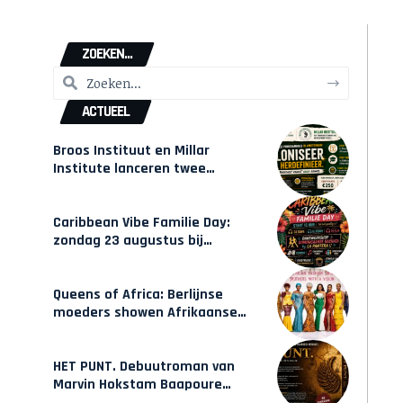
ZOEKEN...
ACTUEEL
Broos Instituut en Millar
Institute lanceren twee
gecertificeerde Afrocentrische
opleidingen in Amsterdam
Caribbean Vibe Familie Day:
zondag 23 augustus bij
Hulsbeach
Queens of Africa: Berlijnse
moeders showen Afrikaanse
mode van Karow
HET PUNT. Debuutroman van
Marvin Hokstam Baapoure
verschijnt vrijdag