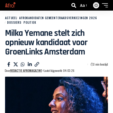
Aa
ACTUEEL
AFROKANDIDATEN GEMEENTERAADSVERKIEZINGEN 2026
DOSSIERS
POLITIEK
Milka Yemane stelt zich
opnieuw kandidaat voor
GroenLinks Amsterdam
3 min leestijd
Door
REDACTIE AFROMAGAZINE
Laatst bijgewerkt: 04-03-26