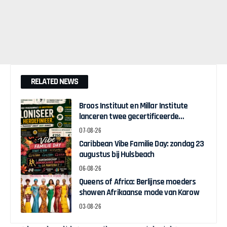
RELATED NEWS
Broos Instituut en Millar Institute
lanceren twee gecertificeerde
Afrocentrische opleidingen in
07-08-26
Amsterdam
Caribbean Vibe Familie Day: zondag 23
augustus bij Hulsbeach
06-08-26
Queens of Africa: Berlijnse moeders
showen Afrikaanse mode van Karow
03-08-26