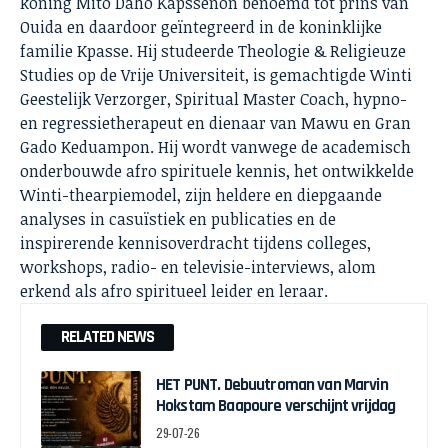
koning Mito Daho Kapssenon benoemd tot prins van
Ouida en daardoor geïntegreerd in de koninklijke
familie Kpasse. Hij studeerde Theologie & Religieuze
Studies op de Vrije Universiteit, is gemachtigde Winti
Geestelijk Verzorger, Spiritual Master Coach, hypno-
en regressietherapeut en dienaar van Mawu en Gran
Gado Keduampon. Hij wordt vanwege de academisch
onderbouwde afro spirituele kennis, het ontwikkelde
Winti-thearpiemodel, zijn heldere en diepgaande
analyses in casuïstiek en publicaties en de
inspirerende kennisoverdracht tijdens colleges,
workshops, radio- en televisie-interviews, alom
erkend als afro spiritueel leider en leraar.
RELATED NEWS
HET PUNT. Debuutroman van Marvin
Hokstam Baapoure verschijnt vrijdag
29-07-26