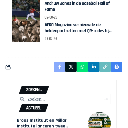
Andruw Jones in de Baseball Hall of
Fame
02-08-26
AFRO Magazine vernieuwde de
heldenportretten met QR-codes bij
Assin Manso
27-07-26
ZOEKEN...
ACTUEEL
Broos Instituut en Millar
Institute lanceren twee