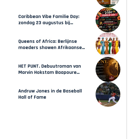
gecertificeerde Afrocentrische
opleidingen in Amsterdam
Caribbean Vibe Familie Day:
zondag 23 augustus bij
Hulsbeach
Queens of Africa: Berlijnse
moeders showen Afrikaanse
mode van Karow
HET PUNT. Debuutroman van
Marvin Hokstam Baapoure
verschijnt vrijdag
Andruw Jones in de Baseball
Hall of Fame