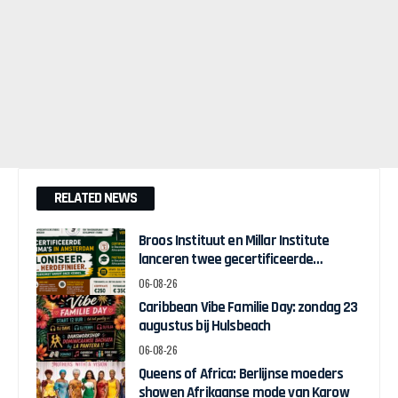
RELATED NEWS
Broos Instituut en Millar Institute
lanceren twee gecertificeerde
Afrocentrische opleidingen in
06-08-26
Amsterdam
Caribbean Vibe Familie Day: zondag 23
augustus bij Hulsbeach
06-08-26
Queens of Africa: Berlijnse moeders
showen Afrikaanse mode van Karow