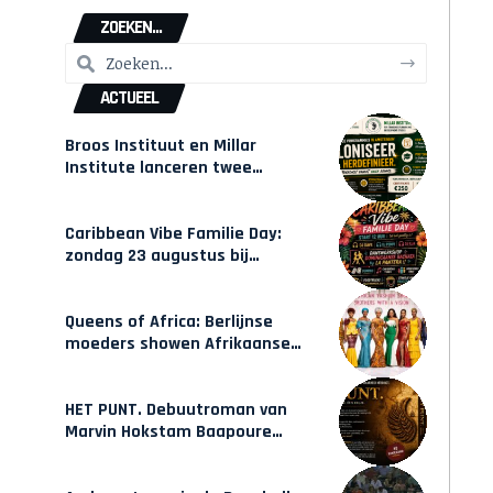
ZOEKEN...
ACTUEEL
Broos Instituut en Millar
Institute lanceren twee
gecertificeerde Afrocentrische
opleidingen in Amsterdam
Caribbean Vibe Familie Day:
zondag 23 augustus bij
Hulsbeach
Queens of Africa: Berlijnse
moeders showen Afrikaanse
mode van Karow
HET PUNT. Debuutroman van
Marvin Hokstam Baapoure
verschijnt vrijdag