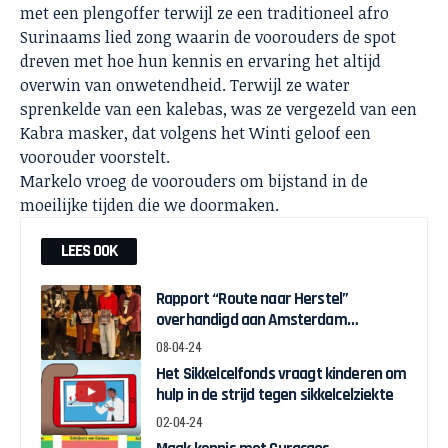
met een plengoffer terwijl ze een traditioneel afro
Surinaams lied zong waarin de voorouders de spot
dreven met hoe hun kennis en ervaring het altijd
overwin van onwetendheid. Terwijl ze water
sprenkelde van een kalebas, was ze vergezeld van een
Kabra masker, dat volgens het Winti geloof een
voorouder voorstelt.
Markelo vroeg de voorouders om bijstand in de
moeilijke tijden die we doormaken.
LEES OOK
Rapport “Route naar Herstel”
overhandigd aan Amsterdam
Wethouder Touria Meliani
08-04-24
Het Sikkelcelfonds vraagt kinderen om
hulp in de strijd tegen sikkelcelziekte
02-04-24