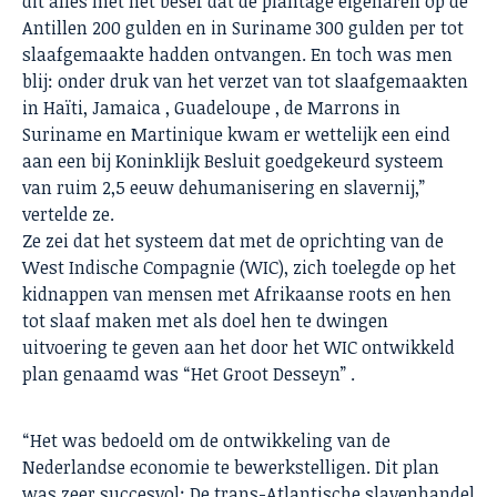
dit alles met het besef dat de plantage eigenaren op de
Antillen 200 gulden en in Suriname 300 gulden per tot
slaafgemaakte hadden ontvangen. En toch was men
blij: onder druk van het verzet van tot slaafgemaakten
in Haïti, Jamaica , Guadeloupe , de Marrons in
Suriname en Martinique kwam er wettelijk een eind
aan een bij Koninklijk Besluit goedgekeurd systeem
van ruim 2,5 eeuw dehumanisering en slavernij,”
vertelde ze.
Ze zei dat het systeem dat met de oprichting van de
West Indische Compagnie (WIC), zich toelegde op het
kidnappen van mensen met Afrikaanse roots en hen
tot slaaf maken met als doel hen te dwingen
uitvoering te geven aan het door het WIC ontwikkeld
plan genaamd was “Het Groot Desseyn” .
“Het was bedoeld om de ontwikkeling van de
Nederlandse economie te bewerkstelligen. Dit plan
was zeer succesvol: De trans-Atlantische slavenhandel