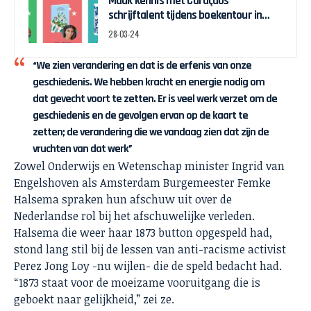
Maak kennis met Curaçaos
schrijftalent tijdens boekentour in
april
28-03-24
“We zien verandering en dat is de erfenis van onze
geschiedenis. We hebben kracht en energie nodig om
dat gevecht voort te zetten. Er is veel werk verzet om de
geschiedenis en de gevolgen ervan op de kaart te
zetten; de verandering die we vandaag zien dat zijn de
vruchten van dat werk”
Zowel Onderwijs en Wetenschap minister Ingrid van
Engelshoven als Amsterdam Burgemeester Femke
Halsema spraken hun afschuw uit over de
Nederlandse rol bij het afschuwelijke verleden.
Halsema die weer haar 1873 button opgespeld had,
stond lang stil bij de lessen van anti-racisme activist
Perez Jong Loy -nu wijlen- die de speld bedacht had.
“1873 staat voor de moeizame vooruitgang die is
geboekt naar gelijkheid,” zei ze.