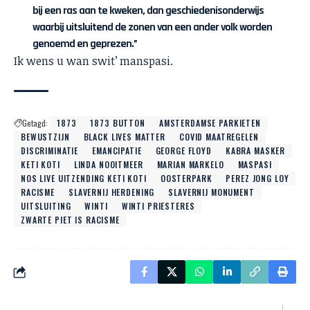
bij een ras aan te kweken, dan geschiedenisonderwijs
waarbij uitsluitend de zonen van een ander volk worden
genoemd en geprezen.”
Ik wens u wan swit’ manspasi.
Getagd:
1873
1873 BUTTON
AMSTERDAMSE PARKIETEN
BEWUSTZIJN
BLACK LIVES MATTER
COVID MAATREGELEN
DISCRIMINATIE
EMANCIPATIE
GEORGE FLOYD
KABRA MASKER
KETI KOTI
LINDA NOOITMEER
MARIAN MARKELO
MASPASI
NOS LIVE UITZENDING KETI KOTI
OOSTERPARK
PEREZ JONG LOY
RACISME
SLAVERNIJ HERDENING
SLAVERNIJ MONUMENT
UITSLUITING
WINTI
WINTI PRIESTERES
ZWARTE PIET IS RACISME