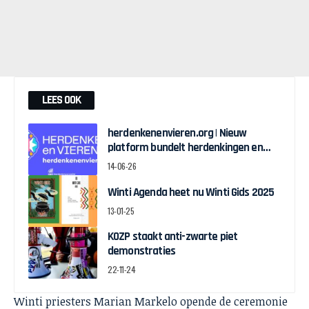
LEES OOK
herdenkenenvieren.org | Nieuw
platform bundelt herdenkingen en
vieringen rond slavernijverleden
14-06-26
Winti Agenda heet nu Winti Gids 2025
13-01-25
KOZP staakt anti-zwarte piet
demonstraties
22-11-24
Winti priesters Marian Markelo opende de ceremonie