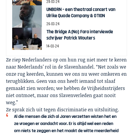
28-03-24
UNBORN – een theatraal concert van
Ulrike Quade Company & OTION
26-03-24
The Bridge A (No) Fara interviewde
schrijver Patrick Wouters
14-03-24
Ze riep Nederlanders op om hun rug niet meer te keren
naar Nederlands’ rol in de Slavenhandel. “Net zoals we
onze rug keerden, kunnen we ons nu weer omkeren en
terugblikken. Geen van ons heeft iemand tot slaaf
gemaakt zien worden; we hebben de Vrijheidsstrijders
niet ontmoet, maar ons Slavenverleden gaat nooit
weg.”
Ze sprak zich uit tegen discriminatie en uitsluiting.
Al die mensen die zich al Jaren verzetten wisten het en
ze vroegen er aandacht voor. Er is altijd wel een reden
om niets te zeggen en het maakt de witte meerderheid