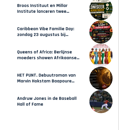
Broos Instituut en Millar
Institute lanceren twee
gecertificeerde Afrocentrische
opleidingen in Amsterdam
Caribbean Vibe Familie Day:
zondag 23 augustus bij
Hulsbeach
Queens of Africa: Berlijnse
moeders showen Afrikaanse
mode van Karow
HET PUNT. Debuutroman van
Marvin Hokstam Baapoure
verschijnt vrijdag
Andruw Jones in de Baseball
Hall of Fame