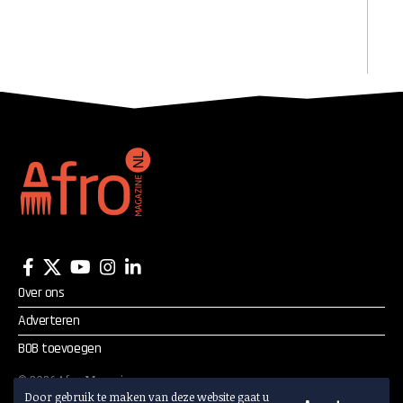
Over ons
Adverteren
BOB toevoegen
©
2026
Afro Magazine.
Door gebruik te maken van deze website gaat u
Alle rechten voorbehouden.