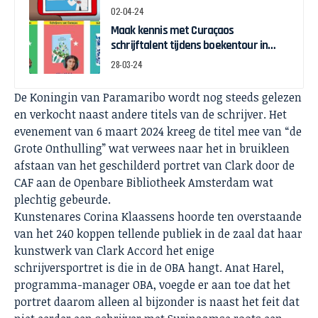
02-04-24
Maak kennis met Curaçaos
schrijftalent tijdens boekentour in
april
28-03-24
De Koningin van Paramaribo wordt nog steeds gelezen
en verkocht naast andere titels van de schrijver. Het
evenement van 6 maart 2024 kreeg de titel mee van “de
Grote Onthulling” wat verwees naar het in bruikleen
afstaan van het geschilderd portret van Clark door de
CAF aan de Openbare Bibliotheek Amsterdam wat
plechtig gebeurde.
Kunstenares Corina Klaassens hoorde ten overstaande
van het 240 koppen tellende publiek in de zaal dat haar
kunstwerk van Clark Accord het enige
schrijversportret is die in de OBA hangt. Anat Harel,
programma-manager OBA, voegde er aan toe dat het
portret daarom alleen al bijzonder is naast het feit dat