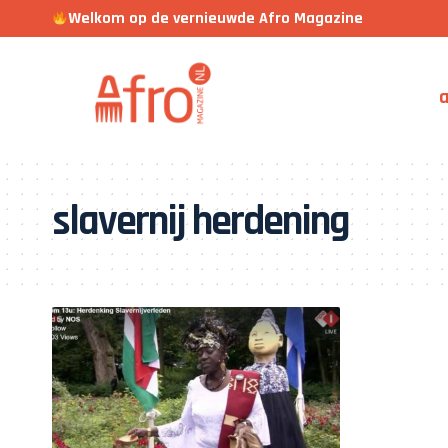
Welkom op de vernieuwde Afro Magazine
a
slavernij herdening