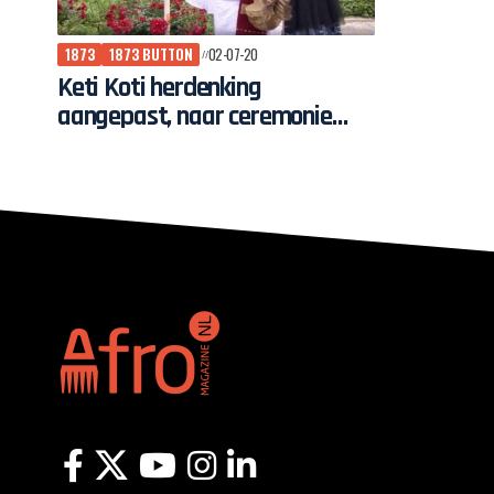
1873
1873 BUTTON
02-07-20
Keti Koti herdenking
aangepast, naar ceremonie
met gepaste toon