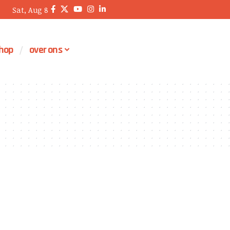
Sat, Aug 8
hop
over ons