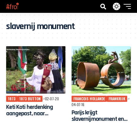
slavernij monument
1873
1873 BUTTON
02-07-20
FRANCOIS HOLLANDE
FRANKRIJK
04-07-16
Keti Koti herdenking
Parijs krijgt
aangepast, naar
slavernijmonument en
ceremonie met gepaste
museum
toon