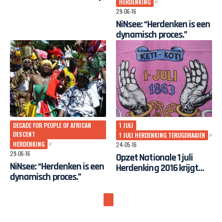
HERDENKING
29-06-16
NiNsee: “Herdenken is een
dynamisch proces.”
DECADE FOR PEOPLE OF AFRICAN
1 JULI
DESCENT
1 JULI HERDENKING TERUGDRAAIEN
HERDENKING
24-05-16
29-06-16
Opzet Nationale 1 juli
NiNsee: “Herdenken is een
Herdenking 2016 krijgt
dynamisch proces.”
verzet