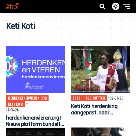
Keti Koti
HERDENKENENVIEREN.ORG
1873
1873 BUTTON
02-07-20
KETI KOTI
Keti Koti herdenking
14-06-26
aangepast, naar
herdenkenenvieren.org |
ceremonie met gepaste
Nieuw platform bundelt
toon
herdenkingen en