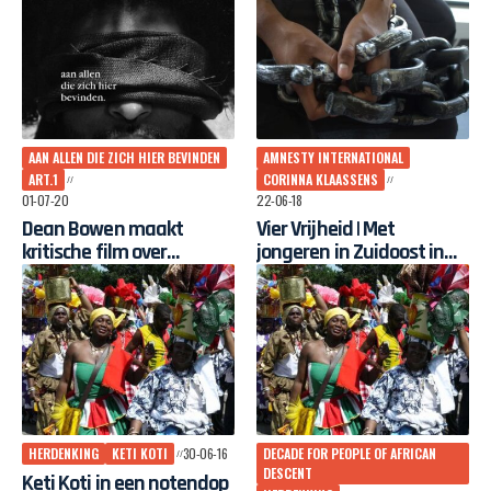
vieringen rond
slavernijverleden
AAN ALLEN DIE ZICH HIER BEVINDEN
AMNESTY INTERNATIONAL
ART.1
CORINNA KLAASSENS
01-07-20
22-06-18
Dean Bowen maakt
Vier Vrijheid | Met
kritische film over
jongeren in Zuidoost in
Nederlands koloniaal
gesprek over vrij zijn en je
verleden: ‘aan allen die
vrij voelen
zich hier bevinden’
HERDENKING
KETI KOTI
30-06-16
DECADE FOR PEOPLE OF AFRICAN
DESCENT
Keti Koti in een notendop