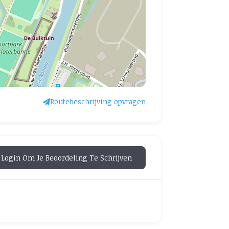
Routebeschrijving opvragen
Login Om Je Beoordeling Te Schrijven