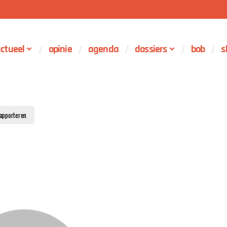
ctueel
opinie
agenda
dossiers
bob
s
apporteren