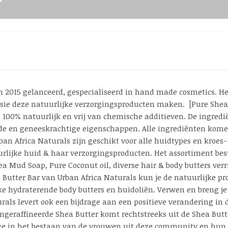
an 2015 gelanceerd, gespecialiseerd in hand made cosmetics. H
assie deze natuurlijke verzorgingsproducten maken. [Pure Shea 
 100% natuurlijk en vrij van chemische additieven. De ingredi
de en geneeskrachtige eigenschappen. Alle ingrediënten kome
an Africa Naturals zijn geschikt voor alle huidtypes en kroes-
lijke huid & haar verzorgingsproducten. Het assortiment besta
a Mud Soap, Pure Coconut oil, diverse hair & body butters verr
 Butter Bar van Urban Africa Naturals kun je de natuurlijke pr
ke hydraterende body butters en huidoliën. Verwen en breng je
rals levert ook een bijdrage aan een positieve verandering in
ongeraffineerde Shea Butter komt rechtstreeks uit de Shea Bu
age in het bestaan van de vrouwen uit deze community en hun 