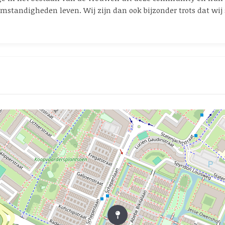
omstandigheden leven. Wij zijn dan ook bijzonder trots dat w