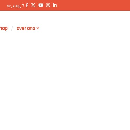
vr, aug 7
hop
over ons