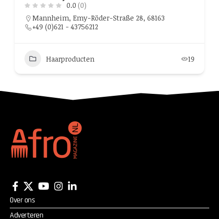
0.0
(0)
Mannheim, Emy-Röder-Straße 28, 68163
+49 (0)621 - 43756212
Haarproducten
19
Over ons
Adverteren