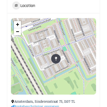
Location
+
−
Amsterdam, Sinderenstraat 73, 1107 TL
Routebeschrijving opvragen