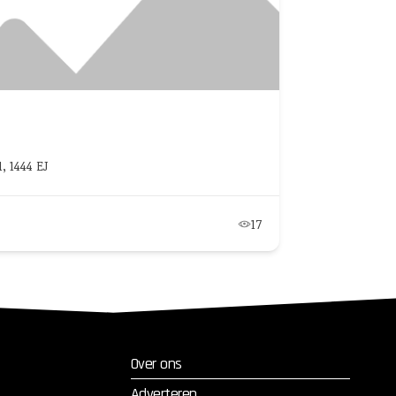
ASBON FASH
 1444 EJ
Amsterdam
+31 6 879
17
Fashi
Over ons
Adverteren