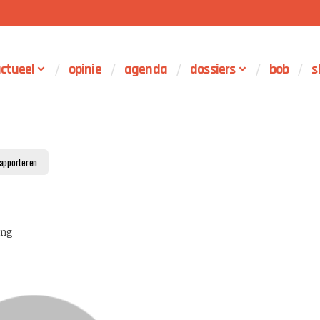
ctueel
opinie
agenda
dossiers
bob
s
apporteren
ing