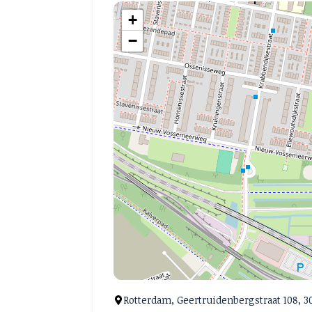
+
−
Rotterdam, Geertruidenbergstraat 108, 