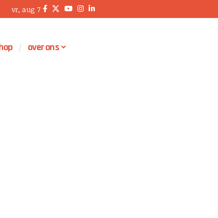
vr, aug 7
hop
over ons