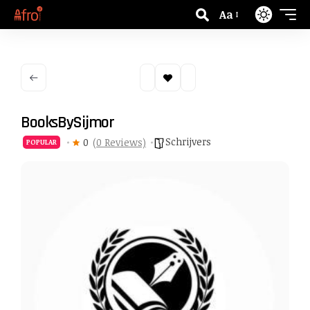
Aa
BooksBySijmor
Schrijvers
0
(0 Reviews)
POPULAR