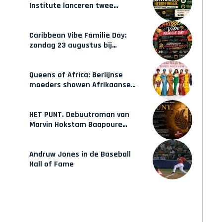
Institute lanceren twee
gecertificeerde Afrocentrische
opleidingen in Amsterdam
Caribbean Vibe Familie Day:
zondag 23 augustus bij
Hulsbeach
Queens of Africa: Berlijnse
moeders showen Afrikaanse
mode van Karow
HET PUNT. Debuutroman van
Marvin Hokstam Baapoure
verschijnt vrijdag
Andruw Jones in de Baseball
Hall of Fame