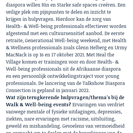
diaspora willen Hin en Starke safe spaces creëren. Een
veilige plek om pijnpunten te delen en inzicht te
krijgen in hulpvragen. Hierdoor kan de zorg van
Health- & Well-being professionals effectiever worden
afgestemd met een cultuursensitief aanbod. De eerste
retraite, Generational Well-being weekend, met Health
& Wellness professionals zoals Glenn Helberg en Urmy
MacNack is op 16 en 17 oktober 2021. Met Heal the
Village komen er trainingen voor en door Health- &
Well-being professionals uit de Afrikaanse diaspora
en een persoonlijk ontwikkelingstraject voor young
professionals. De lancering van de Talkshow Diaspora
Connection is gepland in januari 2022.
Wat zijn terugkerende hulpvragen/thema’s bij de
Walk & Well-being events?
Ervaringen van verdriet
vanwege mentale of fysieke uitdagingen, depressies,
ziekten, nare ervaringen met racisme, uitsluiting,
geweld en mishandeling. Gevoelens van vermoeidheid
en onmacht om te dealen met de beperkingen van de