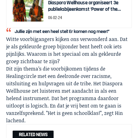
Diaspora Wellhouse organiseert 3e
publieksbijeenkomst ‘Power of the
name’
06-02-24
Jullie zijn met een heel stel! Er komen nog meer!”
Witte voorbijgangers kijken ons verwonderd aan. Dat
je als gekleurde groep bijzonder bent heeft ook iets
pijnlijks. Waarom is het speciaal om als gekleurde
groep zichtbaar te zijn?
Dit zijn thema’s die voorbijkomen tijdens de
Healingcircle met een deelronde over racisme,
uitsluiting en hulpvragen uit de tribe. Het Diaspora
Wellhouse zet luisteren met aandacht in als een
helend instrument. Dat het programma daardoor
uitloopt is logisch. En dat je vrij bent om te gaan is
vanzelfsprekend. ”Het is geen schoolklas!”, zegt Hin
lachend.
RELATED NEWS