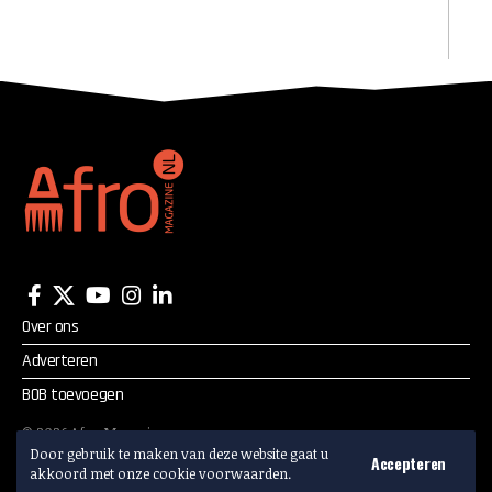
Over ons
Adverteren
BOB toevoegen
©
2026
Afro Magazine.
Alle rechten voorbehouden.
Door gebruik te maken van deze website gaat u
Accepteren
akkoord met onze cookie voorwaarden.
Adverteren? Mail:
info@afromagazine.nl