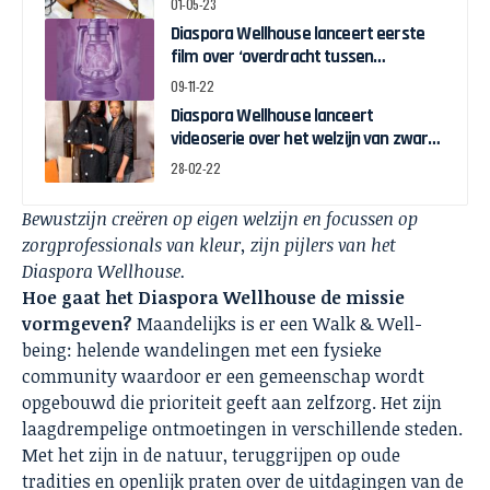
01-05-23
Diaspora Wellhouse lanceert eerste
film over ‘overdracht tussen
generaties uit de Afrikaanse diaspora’
09-11-22
Diaspora Wellhouse lanceert
videoserie over het welzijn van zwarte
gemeenschappen
28-02-22
Bewustzijn creëren op eigen welzijn en focussen op
zorgprofessionals van kleur, zijn pijlers van het
Diaspora Wellhouse.
Hoe gaat het Diaspora Wellhouse de missie
vormgeven?
Maandelijks is er een Walk & Well-
being: helende wandelingen met een fysieke
community waardoor er een gemeenschap wordt
opgebouwd die prioriteit geeft aan zelfzorg. Het zijn
laagdrempelige ontmoetingen in verschillende steden.
Met het zijn in de natuur, teruggrijpen op oude
tradities en openlijk praten over de uitdagingen van de