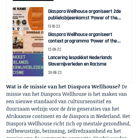
Diaspora Wellhouse organiseert 2de
publieksbijeenkomst ‘Power of the
name’ over de impact van
13-10-23
naamswijziging op het familiesysteem
Diaspora Wellhouse organiseert
context programma ‘Power of the
name’ over de tradities rondom
12-09-23
culturele en traditionele naamgeving
Lancering lespakket Nederlands
Slavernijverleden en Racisme
30-06-23
Wat is de missie van het Diaspora Wellhouse?
De
missie van het Diaspora Wellhouse is het maken van
een nieuwe standaard van cultuursensitief en
duurzaam welzijn voor de drie generaties van het
Afrikaanse continent en de diaspora in Nederland. Het
Diaspora Wellhouse richt zich op mentale gezondheid,
zelfbewustzijn, bezinning, zelfredzaamheid en het