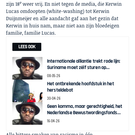
e
zijn 18
weer vrij. En niet tegen de media, die Kerwin
Lucas omdoopten (white-washing) tot Kerwin
Duijnmeijer en alle aandacht gaf aan het gezin dat
Kerwin in huis nam, maar niet aan zijn bloedeigen
familie, familie Lucas.
LEES OOK
Internationale alliantie trekt rode lijn:
Suriname moet zélf sturen op
herstelgelden
08-05-26
Het ontbrekende hoofdstuk in het
hersteldebat
30-04-26
Geen komma, maar gerechtigheid, het
Nederlandse Bewustwordingsfonds
en de strijd om zeggenschap
16-04-26
Alle bittere smaken van racisme in één.