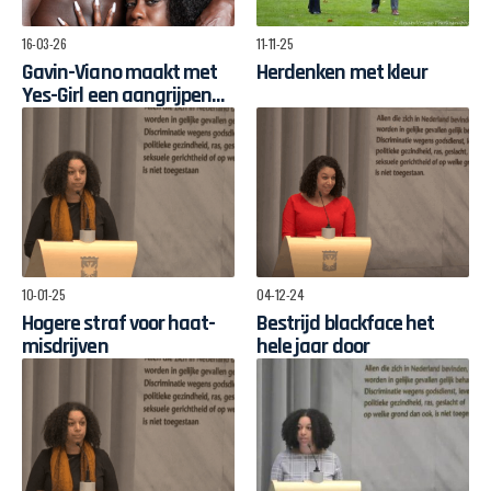
16-03-26
11-11-25
Gavin-Viano maakt met
Herdenken met kleur
Yes-Girl een aangrijpend
muzikaal duet over
macht en een ode aan de
vrouw
10-01-25
04-12-24
Hogere straf voor haat-
Bestrijd blackface het
misdrijven
hele jaar door