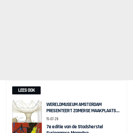
LEES OOK
WERELDMUSEUM AMSTERDAM
PRESENTEERT ZOMERSE MAAKPLAATS
MUCH TO DO WITH BAMBOO
15-07-26
7e editie van de Stadsherstel