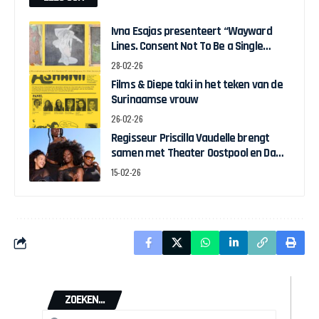
Ivna Esajas presenteert “Wayward
Lines. Consent Not To Be a Single
Being” in Stedelijk Museum
28-02-26
Amsterdam
Films & Diepe taki in het teken van de
Surinaamse vrouw
26-02-26
Regisseur Priscilla Vaudelle brengt
samen met Theater Oostpool en Dawn
Collective BLACK JOY naar het theater
15-02-26
ZOEKEN...