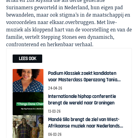
Brian en zus Alyssia die als derde generatie
Surinamers geworteld in Nederland, hun eigen pad
bewandelen, maar ook stigma’s in de maatschappij en
vooroordelen naar elkaar.overbruggen. Met live-
muziek als kloppend hart van de voorstelling en van de
familie, vertelt Stepping Stones een dynamisch,
confronterend en herkenbaar verhaal.
LEES OOK
Podium Klassiek zoekt kandidaten
voor Masterclass Operazang Tania
Kross
24-04-26
Internationale hiphop conferentie
brengt de wereld naar Groningen
13-03-26
Mandé Sila brengt de ziel van West-
Afrikaanse muziek naar Nederlands
podium
06-03-26