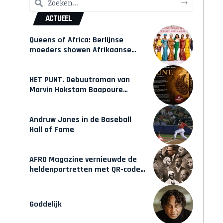
ACTUEEL
Queens of Africa: Berlijnse
moeders showen Afrikaanse
mode van Karow
HET PUNT. Debuutroman van
Marvin Hokstam Baapoure
verschijnt vrijdag
Andruw Jones in de Baseball
Hall of Fame
AFRO Magazine vernieuwde de
heldenportretten met QR-codes
bij Assin Manso
Goddelijk