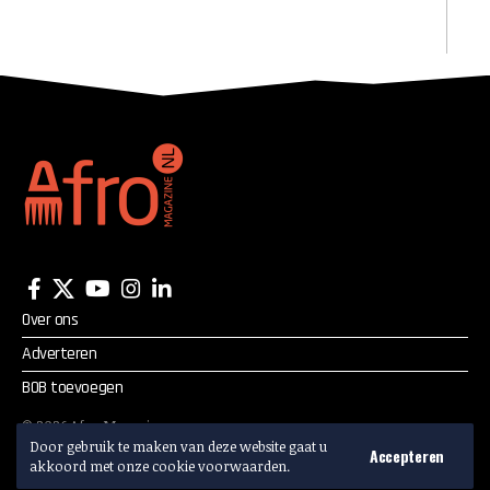
Over ons
Adverteren
BOB toevoegen
©
2026
Afro Magazine.
Alle rechten voorbehouden.
Door gebruik te maken van deze website gaat u
Accepteren
akkoord met onze cookie voorwaarden.
Adverteren? Mail:
info@afromagazine.nl