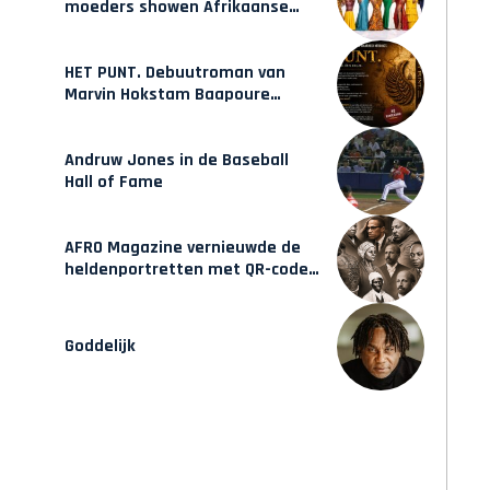
moeders showen Afrikaanse
mode van Karow
HET PUNT. Debuutroman van
Marvin Hokstam Baapoure
verschijnt vrijdag
Andruw Jones in de Baseball
Hall of Fame
AFRO Magazine vernieuwde de
heldenportretten met QR-codes
bij Assin Manso
Goddelijk