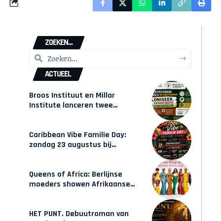
ZOEKEN...
ACTUEEL
Broos Instituut en Millar
Institute lanceren twee
gecertificeerde Afrocentrische
opleidingen in Amsterdam
Caribbean Vibe Familie Day:
zondag 23 augustus bij
Hulsbeach
Queens of Africa: Berlijnse
moeders showen Afrikaanse
mode van Karow
HET PUNT. Debuutroman van