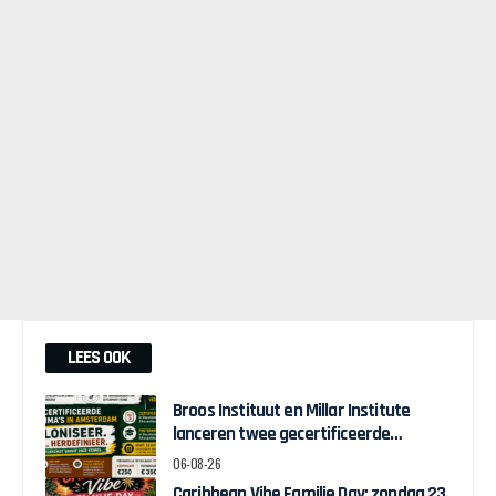
LEES OOK
Broos Instituut en Millar Institute
lanceren twee gecertificeerde
Afrocentrische opleidingen in
06-08-26
Amsterdam
Caribbean Vibe Familie Day: zondag 23