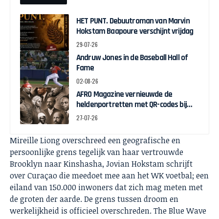
HET PUNT. Debuutroman van Marvin
Hokstam Baapoure verschijnt vrijdag
29-07-26
Andruw Jones in de Baseball Hall of
Fame
02-08-26
AFRO Magazine vernieuwde de
heldenportretten met QR-codes bij
Assin Manso
27-07-26
Mireille Liong overschreed een geografische en
persoonlijke grens tegelijk van haar vertrouwde
Brooklyn naar Kinshasha, Jovian Hokstam schrijft
over Curaçao die meedoet mee aan het WK voetbal; een
eiland van 150.000 inwoners dat zich mag meten met
de groten der aarde. De grens tussen droom en
werkelijkheid is officieel overschreden. The Blue Wave