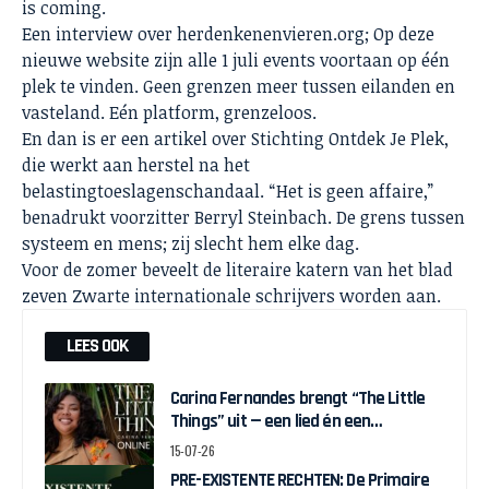
is coming.
Een interview over herdenkenenvieren.org; Op deze
nieuwe website zijn alle 1 juli events voortaan op één
plek te vinden. Geen grenzen meer tussen eilanden en
vasteland. Eén platform, grenzeloos.
En dan is er een artikel over Stichting Ontdek Je Plek,
die werkt aan herstel na het
belastingtoeslagenschandaal. “Het is geen affaire,”
benadrukt voorzitter Berryl Steinbach. De grens tussen
systeem en mens; zij slecht hem elke dag.
Voor de zomer beveelt de literaire katern van het blad
zeven Zwarte internationale schrijvers worden aan.
LEES OOK
Carina Fernandes brengt “The Little
Things” uit — een lied én een
interactieve game over weer in
15-07-26
beweging komen
PRE-EXISTENTE RECHTEN: De Primaire