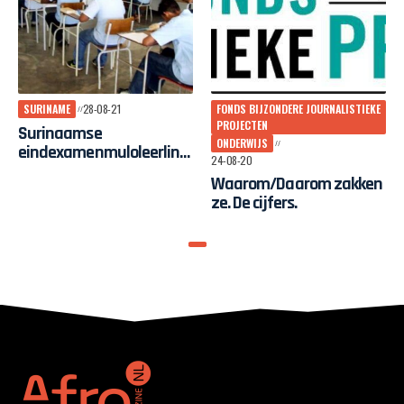
SURINAME
28-08-21
FONDS BIJZONDERE JOURNALISTIEKE
PROJECTEN
Surinaamse
ONDERWIJS
eindexamenmuloleerling
24-08-20
en: Waarom slagen ze?
Waarom/Daarom zakken
ze. De cijfers.