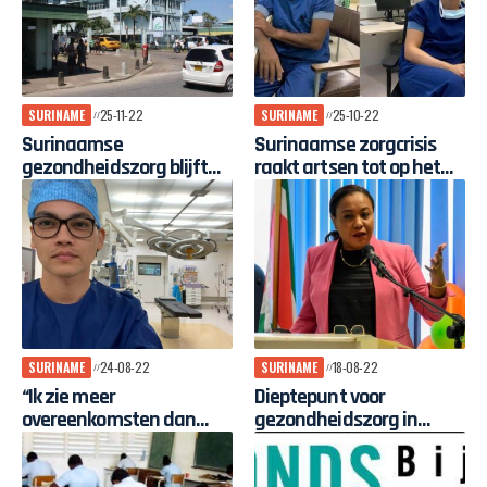
SURINAME
25-11-22
SURINAME
25-10-22
Surinaamse
Surinaamse zorgcrisis
gezondheidszorg blijft
raakt artsen tot op het
afhankelijk van
bot
Nederland
SURINAME
24-08-22
SURINAME
18-08-22
“Ik zie meer
Dieptepunt voor
overeenkomsten dan
gezondheidszorg in
verschillen met hoe het
Suriname
gaat in Suriname”