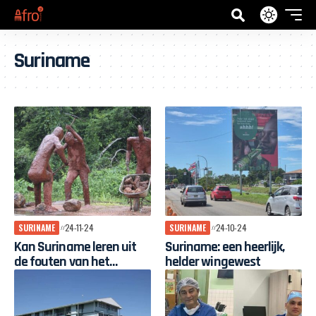
Suriname
SURINAME
24-11-24
SURINAME
24-10-24
Kan Suriname leren uit
Suriname: een heerlijk,
de fouten van het
helder wingewest
verleden?