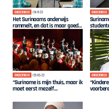
ONDERWIJS
24-11-23
ONDERWIJS
Het Surinaams onderwijs
Suriname
rommelt, en dat is maar goed
studente
ook
ONDERWIJS
29-05-23
ONDERWIJS
“Suriname is mijn thuis, maar ik
“Kindere
moet eerst mezelf
voorbere
ontwikkelen”
Nederla