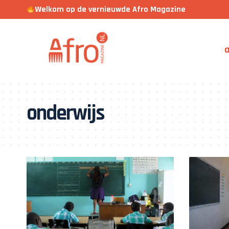
Welkom op de vernieuwde Afro Magazine
a
onderwijs