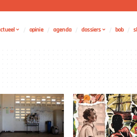
ctueel
opinie
agenda
dossiers
bob
s