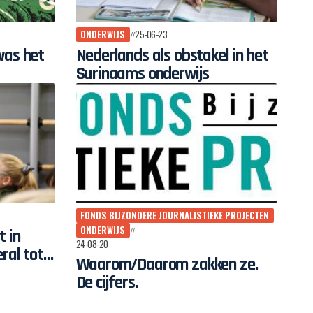
ONDERWIJS
25-06-23
was het
Nederlands als obstakel in het
Surinaams onderwijs
FONDS BIJZONDERE JOURNALISTIEKE PROJECTEN
ONDERWIJS
t in
24-08-20
ral tot
Waarom/Daarom zakken ze.
De cijfers.