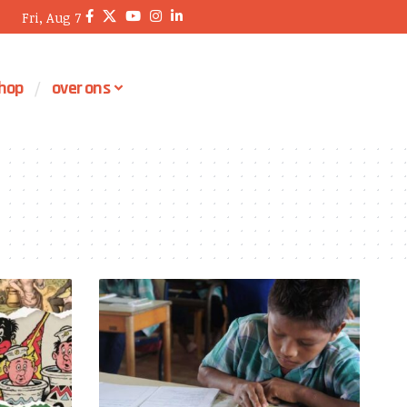
Fri, Aug 7
hop
over ons