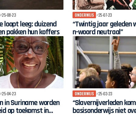
25-08-23
ONDERWIJS
25-07-23
 loopt leeg: duizend
“Twintig jaar geleden 
n pakken hun koffers
n-woord neutraal”
25-04-23
ONDERWIJS
25-03-23
n in Suriname worden
“Slavernijverleden kom
id op toekomst in
basisonderwijs niet ove
nd”
zijn recht”