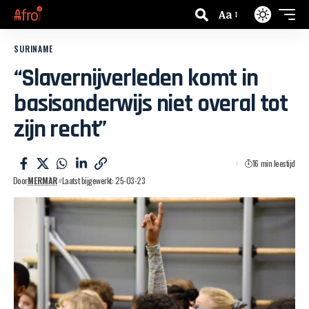
Aa
SURINAME
“Slavernijverleden komt in
basisonderwijs niet overal tot
zijn recht”
16 min leestijd
Door
MERMAR
Laatst bijgewerkt: 25-03-23