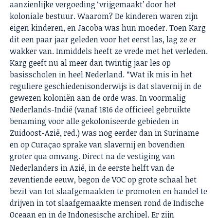
aanzienlijke vergoeding ‘vrijgemaakt’ door het
koloniale bestuur. Waarom? De kinderen waren zijn
eigen kinderen, en Jacoba was hun moeder. Toen Karg
dit een paar jaar geleden voor het eerst las, lag ze er
wakker van. Inmiddels heeft ze vrede met het verleden.
Karg geeft nu al meer dan twintig jaar les op
basisscholen in heel Nederland. “Wat ik mis in het
reguliere geschiedenisonderwijs is dat slavernij in de
gewezen koloniën aan de orde was. In voormalig
Nederlands-Indië (vanaf 1816 de officieel gebruikte
benaming voor alle gekoloniseerde gebieden in
Zuidoost-Azië, red.) was nog eerder dan in Suriname
en op Curaçao sprake van slavernij en bovendien
groter qua omvang. Direct na de vestiging van
Nederlanders in Azië, in de eerste helft van de
zeventiende eeuw, begon de VOC op grote schaal het
bezit van tot slaafgemaakten te promoten en handel te
drijven in tot slaafgemaakte mensen rond de Indische
Oceaan en in de Indonesische archipel. Er zijn