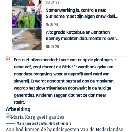
30-04-26
Samenwerking ja, controle nee:
Suriname moet zijn eigen ontwikkeling
bepalen
15-03-26
Altagracia Kotzebue en Jonathan
Bonney maakten documentaire over
Keti Koti-pelgrimstocht naar Ghana
05-03-26
Er is niet alleen aandacht voor wat er op de plantages is
gebeurd”, zegt docent de With. “Er wordt ook gekeken
naar deze omgeving, waar er geprofiteerd werd van
slavernij. Er wordt aandacht besteed aan de manieren
waarop het slavernijverleden doorwerkt in de huidige
generaties. Kinderen zeggen dat het ze dan meer
raakt.”
Afbeelding
Maria Karg geeft gastles.
©
Bert Reinders
Aan bod komen de handelsposten van de Nederlandse