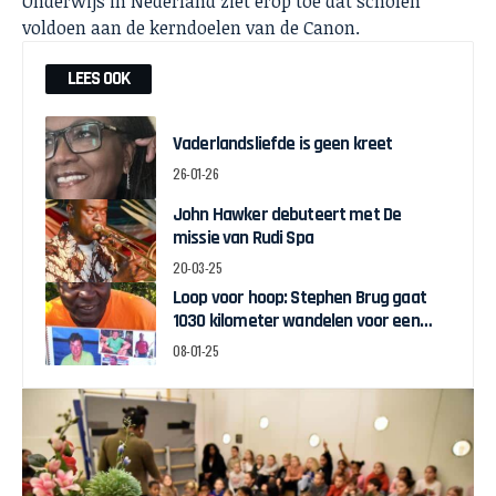
Onderwijs in Nederland ziet erop toe dat scholen
voldoen aan de kerndoelen van de Canon.
LEES OOK
Vaderlandsliefde is geen kreet
26-01-26
John Hawker debuteert met De
missie van Rudi Spa
20-03-25
Loop voor hoop: Stephen Brug gaat
1030 kilometer wandelen voor een
kankervrij Suriname
08-01-25