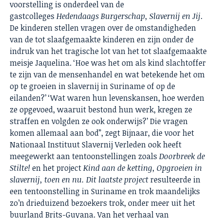
voorstelling is onderdeel van de
gastcolleges
Hedendaags Burgerschap, Slavernij en Jij
.
De kinderen stellen vragen over de omstandigheden
van de tot slaafgemaakte kinderen en zijn onder de
indruk van het tragische lot van het tot slaafgemaakte
meisje Jaquelina. ‘Hoe was het om als kind slachtoffer
te zijn van de mensenhandel en wat betekende het om
op te groeien in slavernij in Suriname of op de
eilanden?’ ‘Wat waren hun levenskansen, hoe werden
ze opgevoed, waaruit bestond hun werk, kregen ze
straffen en volgden ze ook onderwijs?’ Die vragen
komen allemaal aan bod”, zegt Bijnaar, die voor het
Nationaal Instituut Slavernij Verleden ook heeft
meegewerkt aan tentoonstellingen zoals
Doorbreek de
Stilte!
en het project
Kind aan de ketting, Opgroeien in
slavernij, toen en nu. Dit laatste project
resulteerde in
een tentoonstelling in Suriname en trok maandelijks
zo’n drieduizend bezoekers trok, onder meer uit het
buurland Brits-Guyana. Van het verhaal van