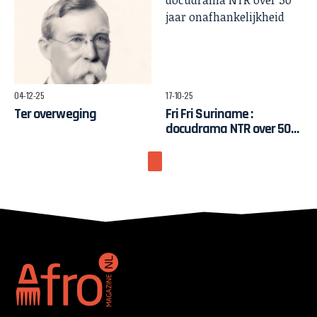
pelgrimstocht naar
Ghana
04-12-25
17-10-25
Ter overweging
Fri Fri Suriname :
docudrama NTR over 50
jaar onafhankelijkheid