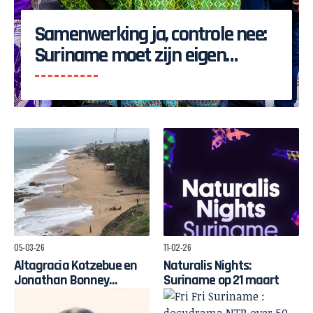
Samenwerking ja, controle nee:
Suriname moet zijn eigen
ontwikkeling bepalen
05-03-26
11-02-26
Altagracia Kotzebue en
Naturalis Nights:
Jonathan Bonney
Suriname op 21 maart
maakten documentaire
over Keti Koti-