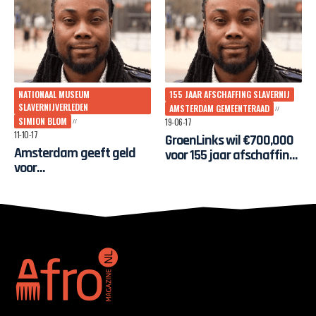
NATIONAAL MUSEUM
155 JAAR AFSCHAFFING SLAVERNIJ
SLAVERNIJVERLEDEN
AMSTERDAM GEMEENTERAAD
SIMION BLOM
19-06-17
11-10-17
GroenLinks wil €700,000
Amsterdam geeft geld
voor 155 jaar afschaffing
voor
slavernij
haalbaarheidsonderzoek
Nationaal Museum
Slavernijverleden