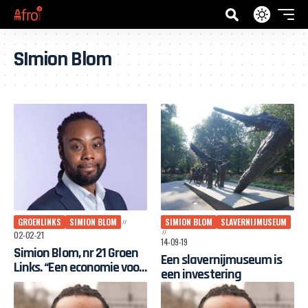
SImion Blom
GROENLINKS
SIMION BLOM
SIMION BLOM
SLAVERNIJMUSEUM
02-02-21
14-09-19
Simion Blom, nr 21 Groen
Een slavernijmuseum is
Links. “Een economie voor
een investering
de WIJ”