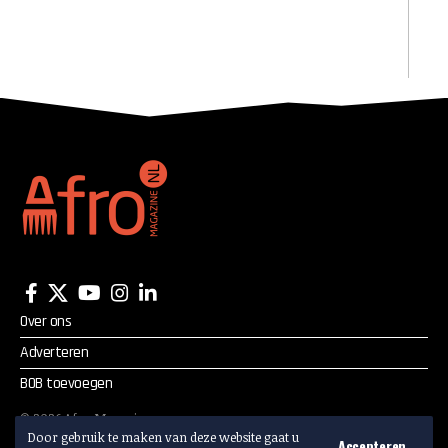
Over ons
Adverteren
BOB toevoegen
©
2026
Afro Magazine.
Alle rechten voorbehouden.
Door gebruik te maken van deze website gaat u
Accepteren