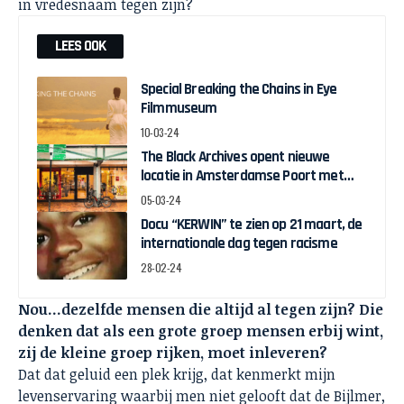
in vredesnaam tegen zijn?
LEES OOK
Special Breaking the Chains in Eye
Filmmuseum
10-03-24
The Black Archives opent nieuwe
locatie in Amsterdamse Poort met
pop-up expo over Ghanese
05-03-24
onafhankelijkheid
Docu “KERWIN” te zien op 21 maart, de
internationale dag tegen racisme
28-02-24
Nou…dezelfde mensen die altijd al tegen zijn? Die
denken dat als een grote groep mensen erbij wint,
zij de kleine groep rijken, moet inleveren?
Dat dat geluid een plek krijg, dat kenmerkt mijn
levenservaring waarbij men niet gelooft dat de Bijlmer,