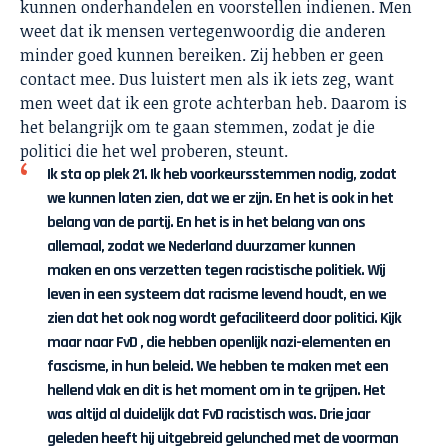
kunnen onderhandelen en voorstellen indienen. Men
weet dat ik mensen vertegenwoordig die anderen
minder goed kunnen bereiken. Zij hebben er geen
contact mee. Dus luistert men als ik iets zeg, want
men weet dat ik een grote achterban heb. Daarom is
het belangrijk om te gaan stemmen, zodat je die
politici die het wel proberen, steunt.
Ik sta op plek 21. Ik heb voorkeursstemmen nodig, zodat
we kunnen laten zien, dat we er zijn. En het is ook in het
belang van de partij. En het is in het belang van ons
allemaal, zodat we Nederland duurzamer kunnen
maken en ons verzetten tegen racistische politiek. Wij
leven in een systeem dat racisme levend houdt, en we
zien dat het ook nog wordt gefaciliteerd door politici. Kijk
maar naar FvD , die hebben openlijk nazi-elementen en
fascisme, in hun beleid. We hebben te maken met een
hellend vlak en dit is het moment om in te grijpen. Het
was altijd al duidelijk dat FvD racistisch was. Drie jaar
geleden heeft hij uitgebreid gelunched met de voorman