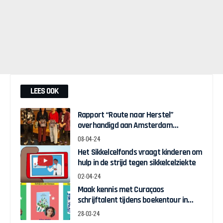
LEES OOK
Rapport “Route naar Herstel”
overhandigd aan Amsterdam
Wethouder Touria Meliani
08-04-24
Het Sikkelcelfonds vraagt kinderen om
hulp in de strijd tegen sikkelcelziekte
02-04-24
Maak kennis met Curaçaos
schrijftalent tijdens boekentour in
april
28-03-24