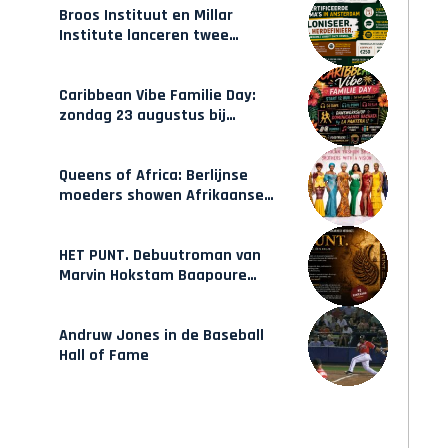
Broos Instituut en Millar
Institute lanceren twee
gecertificeerde Afrocentrische
opleidingen in Amsterdam
Caribbean Vibe Familie Day:
zondag 23 augustus bij
Hulsbeach
Queens of Africa: Berlijnse
moeders showen Afrikaanse
mode van Karow
HET PUNT. Debuutroman van
Marvin Hokstam Baapoure
verschijnt vrijdag
Andruw Jones in de Baseball
Hall of Fame