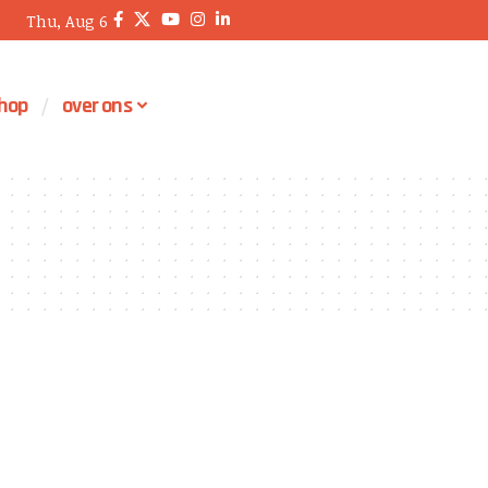
Thu, Aug 6
hop
over ons