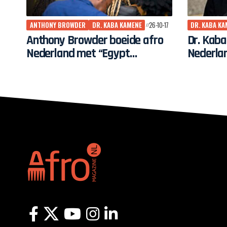
ANTHONY BROWDER
DR. KABA KAMENE
26-10-17
DR. KABA KA
Anthony Browder boeide afro
Dr. Kab
Nederland met “Egypt
Nederla
Revisited”