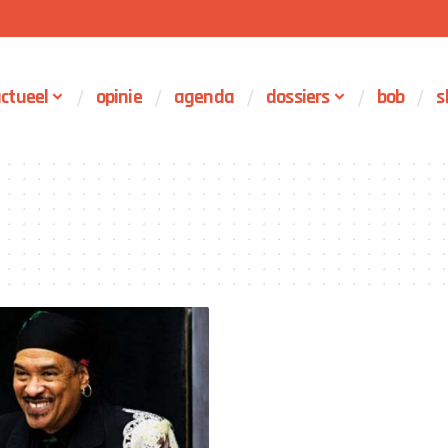
ctueel
opinie
agenda
dossiers
bob
s