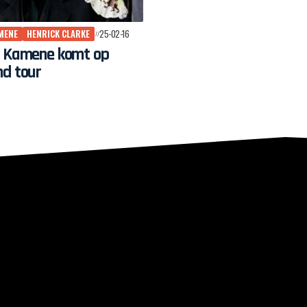
MENE
HENRICK CLARKE
25-02-16
a Kamene komt op
nd tour