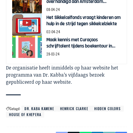
overhandigd aan Amsterdam
Wethouder Touria Meliani
08-04-24
Het Sikkelcelfonds vraagt kinderen om
hulp in de strijd tegen sikkelcelziekte
02-04-24
Maak kennis met Curaçaos
schrijftalent tijdens boekentour in
april
28-03-24
De organisatie heeft inmiddels op haar website het
programma van Dr. Kabba’s vijfdaags bezoek
gepubliceerd op
haar website.
Getagd:
DR. KABA KAMENE
HENRICK CLARKE
HIDDEN COLORS
HOUSE OF KHEPERA