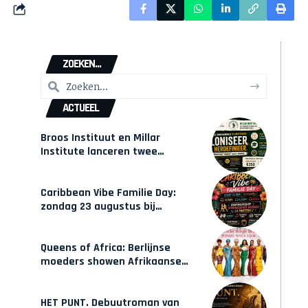
ZOEKEN...
ACTUEEL
Broos Instituut en Millar
Institute lanceren twee
gecertificeerde Afrocentrische
opleidingen in Amsterdam
Caribbean Vibe Familie Day:
zondag 23 augustus bij
Hulsbeach
Queens of Africa: Berlijnse
moeders showen Afrikaanse
mode van Karow
HET PUNT. Debuutroman van