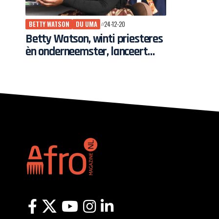
BETTY WATSON
DU UMA
24-12-20
Betty Watson, winti priesteres
èn onderneemster, lanceert
Swit’ Watra lijn nèt voor Owru
Yari