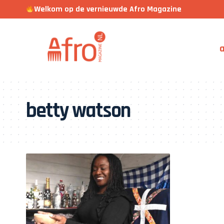
Welkom op de vernieuwde Afro Magazine
a
betty watson