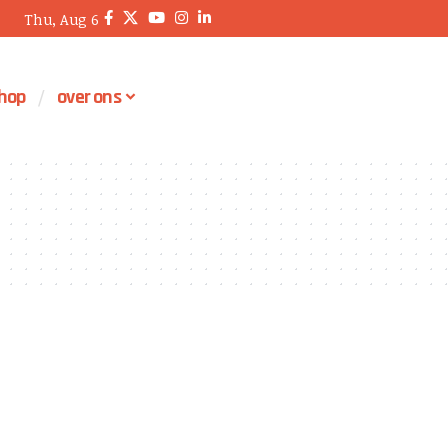
Thu, Aug 6
hop
over ons