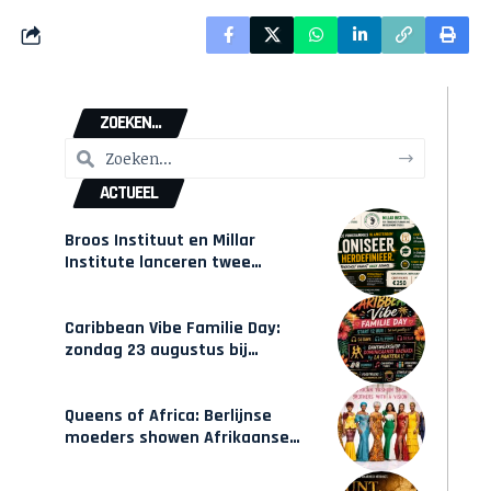
ZOEKEN...
ACTUEEL
Broos Instituut en Millar
Institute lanceren twee
gecertificeerde Afrocentrische
opleidingen in Amsterdam
Caribbean Vibe Familie Day:
zondag 23 augustus bij
Hulsbeach
Queens of Africa: Berlijnse
moeders showen Afrikaanse
mode van Karow