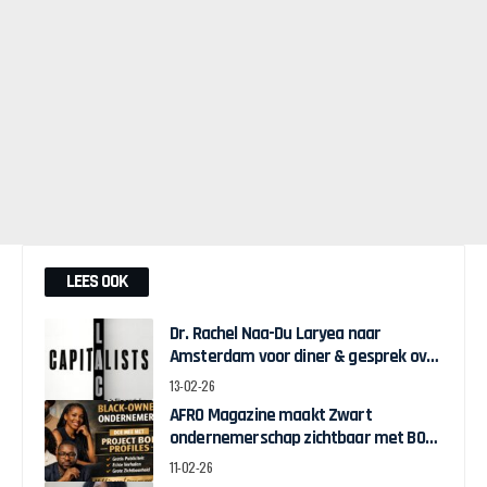
LEES OOK
Dr. Rachel Naa-Du Laryea naar
Amsterdam voor diner & gesprek over
Black Economic Empowerment
13-02-26
AFRO Magazine maakt Zwart
ondernemerschap zichtbaar met BOB
Profiles
11-02-26