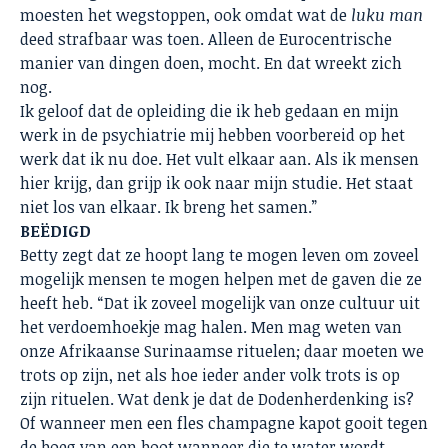
moesten het wegstoppen, ook omdat wat de
luku man
deed strafbaar was toen. Alleen de Eurocentrische
manier van dingen doen, mocht. En dat wreekt zich
nog.
Ik geloof dat de opleiding die ik heb gedaan en mijn
werk in de psychiatrie mij hebben voorbereid op het
werk dat ik nu doe. Het vult elkaar aan. Als ik mensen
hier krijg, dan grijp ik ook naar mijn studie. Het staat
niet los van elkaar. Ik breng het samen.”
BEËDIGD
Betty zegt dat ze hoopt lang te mogen leven om zoveel
mogelijk mensen te mogen helpen met de gaven die ze
heeft heb. “Dat ik zoveel mogelijk van onze cultuur uit
het verdoemhoekje mag halen. Men mag weten van
onze Afrikaanse Surinaamse rituelen; daar moeten we
trots op zijn, net als hoe ieder ander volk trots is op
zijn rituelen. Wat denk je dat de Dodenherdenking is?
Of wanneer men een fles champagne kapot gooit tegen
de boeg van een boot wanneer die te water wordt