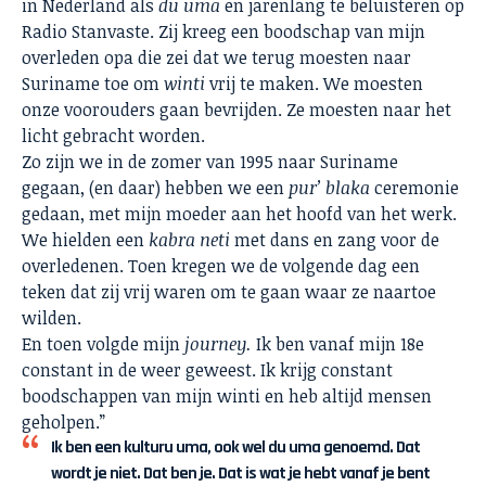
in Nederland als
du uma
en jarenlang te beluisteren op
Radio Stanvaste. Zij kreeg een boodschap van mijn
overleden opa die zei dat we terug moesten naar
Suriname toe om
winti
vrij te maken. We moesten
onze voorouders gaan bevrijden. Ze moesten naar het
licht gebracht worden.
Zo zijn we in de zomer van 1995 naar Suriname
gegaan, (en daar) hebben we een
pur’ blaka
ceremonie
gedaan, met mijn moeder aan het hoofd van het werk.
We hielden een
kabra neti
met dans en zang voor de
overledenen. Toen kregen we de volgende dag een
teken dat zij vrij waren om te gaan waar ze naartoe
wilden.
En toen volgde mijn
journey.
Ik ben vanaf mijn 18e
constant in de weer geweest. Ik krijg constant
boodschappen van mijn winti en heb altijd mensen
geholpen.”
Ik ben een kulturu uma, ook wel du uma genoemd. Dat
wordt je niet. Dat ben je. Dat is wat je hebt vanaf je bent