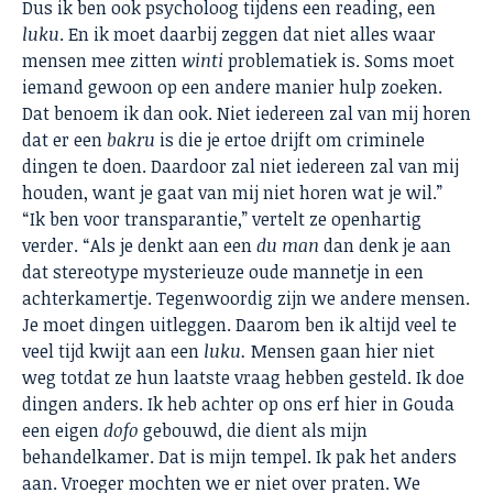
Dus ik ben ook psycholoog tijdens een reading, een
luku
. En ik moet daarbij zeggen dat niet alles waar
mensen mee zitten
winti
problematiek is. Soms moet
iemand gewoon op een andere manier hulp zoeken.
Dat benoem ik dan ook. Niet iedereen zal van mij horen
dat er een
bakru
is die je ertoe drijft om criminele
dingen te doen. Daardoor zal niet iedereen zal van mij
houden, want je gaat van mij niet horen wat je wil.”
“Ik ben voor transparantie,” vertelt ze openhartig
verder. “Als je denkt aan een
du man
dan denk je aan
dat stereotype mysterieuze oude mannetje in een
achterkamertje. Tegenwoordig zijn we andere mensen.
Je moet dingen uitleggen. Daarom ben ik altijd veel te
veel tijd kwijt aan een
luku.
Mensen gaan hier niet
weg totdat ze hun laatste vraag hebben gesteld. Ik doe
dingen anders. Ik heb achter op ons erf hier in Gouda
een eigen
dofo
gebouwd, die dient als mijn
behandelkamer. Dat is mijn tempel. Ik pak het anders
aan. Vroeger mochten we er niet over praten. We