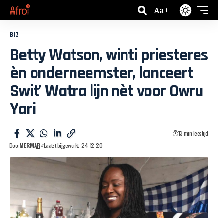
Aa
BIZ
Betty Watson, winti priesteres
èn onderneemster, lanceert
Swit’ Watra lijn nèt voor Owru
Yari
13 min leestijd
Door
MERMAR
Laatst bijgewerkt: 24-12-20