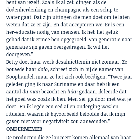
bent van jezelf. Zoals ik al zei: dingen als de
dodenherdenking en champagne als een schip te
water gaat. Dat zijn uitingen die men doet om te laten
weten dat ze er zijn. En dat accepteren we. Er is een
her-educatie nodig van mensen. Ik heb het geluk
gehad dat ik ermee ben opgegroeid. Van generatie naar
generatie zijn gaven overgedragen. Ik wil het
doorgeven.”
Betty doet haar werk desalniettemin niet zomaar. Ze
bouwde haar
dofo
, schreef zich in bij de Kamer van
Koophandel, maar ze liet zich ook beëdigen. “Twee jaar
geleden ging ik naar Suriname en daar heb ik een
aantal
du man
bezocht en
luku
gedaan. Ik leerde dat
het goed was zoals ik ben. Men zei ‘ga door met wat je
doet.’ En ik legde een eed af en onderging
wasi
en
rituelen, waarin ik bijvoorbeeld beloofde dat ik mijn
gaven niet voor negativiteit zou aanwenden.”
ONDERNEMER
De producten die ze lanceert komen allemaal van haar