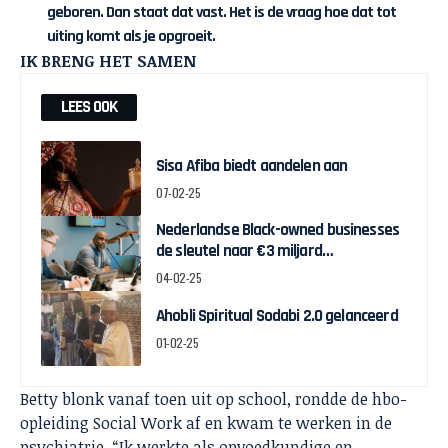
geboren. Dan staat dat vast. Het is de vraag hoe dat tot
uiting komt als je opgroeit.
IK BRENG HET SAMEN
LEES OOK
Sisa Afiba biedt aandelen aan
07-02-25
Nederlandse Black-owned businesses
de sleutel naar €3 miljard
economische groei voor Nederland
04-02-25
Ahobli Spiritual Sodabi 2.0 gelanceerd
01-02-25
Betty blonk vanaf toen uit op school, rondde de hbo-
opleiding Social Work af en kwam te werken in de
psychiatrie. “Ik werkte als opvoedkundige en