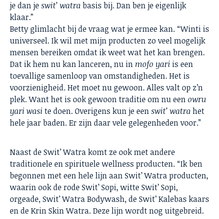
je dan je
swit’ watra
basis bij. Dan ben je eigenlijk
klaar.”
Betty glimlacht bij de vraag wat je ermee kan. “Winti is
universeel. Ik wil met mijn producten zo veel mogelijk
mensen bereiken omdat ik weet wat het kan brengen.
Dat ik hem nu kan lanceren, nu in
mofo yari
is een
toevallige samenloop van omstandigheden. Het is
voorzienigheid. Het moet nu gewoon. Alles valt op z’n
plek. Want het is ook gewoon traditie om nu een
owru
yari wasi
te doen. Overigens kun je een
swit’ watra
het
hele jaar baden. Er zijn daar vele gelegenheden voor.”
Naast de Swit’ Watra komt ze ook met andere
traditionele en spirituele wellness producten. “Ik ben
begonnen met een hele lijn aan Swit’ Watra producten,
waarin ook de rode Swit’ Sopi, witte Swit’ Sopi,
orgeade, Swit’ Watra Bodywash, de Swit’ Kalebas kaars
en de Krin Skin Watra. Deze lijn wordt nog uitgebreid.