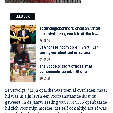
LEES OOK
Technologiepartners lanceren AfricAI
om ontwikkeling van AI in Afrika te
bevorderen
26-01-26
Je Ghanese naam op je T-Shirt – Een
viering van identiteit en cultuur
07-06-25
The Good Roll start officieel met
bamboepulpfabriek in Ghana
20-03-25
Ze vervolgt: “Mijn opa, die was toen al overleden, maar
hij was in zijn leven een vooraanstaande
du man
geweest. In de jaarwisseling van 1994/1995 openbaarde
hij zich voor mijn moeder, die zelf ook altijd actief was