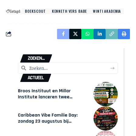
Getagd:
BOEKSCOUT
KENNETH VERS BABE
WINTI AKADEMIA
ZOEKEN...
ACTUEEL
Broos Instituut en Millar
Institute lanceren twee
gecertificeerde Afrocentrische
opleidingen in Amsterdam
Caribbean Vibe Familie Day:
zondag 23 augustus bij
Hulsbeach