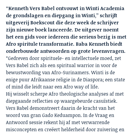
“Kenneth Vers Babel ontvouwt in Winti Academia
de grondslagen en diepgang in Winti,” schrijft
uitgeverij Boekscout die deze week de schrijver
zijn nieuwe boek lanceerde. De uitgever noemt
het een gids voor iedereen die serieus bezig is met
Afro spiritule transformatie. Baba Kenneth biedt
onderbouwde antwoorden op grote levensvragen.
“Gedreven door spirituele- en intellectuele moed, zet
Vers Babel zich als een spiritual warrior in voor de
bewustwording van Afro-Surinamers. Winti is de
enige puur Afrikaanse religie in de Diaspora; een state
of mind die leidt naar een Afro way of life.
Hij wisselt scherpe Afro theologische analyses af met
diepgaande reflecties op waargebeurde casuïstiek.
Vers Babel demonstreert daarin de kracht van het
woord van gran Gado Keduampon. In de Vraag en
Antwoord sessie rekent hij af met verwarrende
misconcepten en creëert helderheid door zuivering en