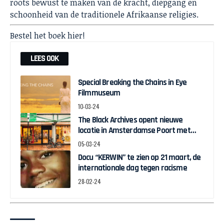
roots bewust te maken van de kracht, diepgang en
schoonheid van de traditionele Afrikaanse religies.
Bestel het boek
hier!
LEES OOK
Special Breaking the Chains in Eye
Filmmuseum
10-03-24
The Black Archives opent nieuwe
locatie in Amsterdamse Poort met
pop-up expo over Ghanese
05-03-24
onafhankelijkheid
Docu “KERWIN” te zien op 21 maart, de
internationale dag tegen racisme
28-02-24