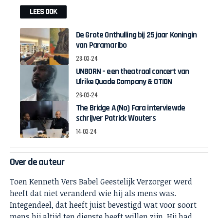
LEES OOK
De Grote Onthulling bij 25 jaar Koningin
van Paramaribo
28-03-24
UNBORN – een theatraal concert van
Ulrike Quade Company & OTION
26-03-24
The Bridge A (No) Fara interviewde
schrijver Patrick Wouters
14-03-24
Over de auteur
Toen Kenneth Vers Babel Geestelijk Verzorger werd
heeft dat niet veranderd wie hij als mens was.
Integendeel, dat heeft juist bevestigd wat voor soort
mens hij altijd ten diepste heeft willen zijn. Hij had