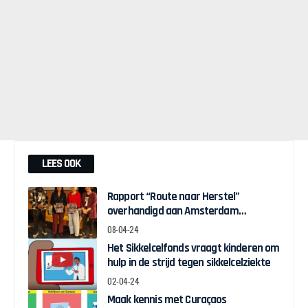
LEES OOK
Rapport “Route naar Herstel”
overhandigd aan Amsterdam
Wethouder Touria Meliani
08-04-24
Het Sikkelcelfonds vraagt kinderen om
hulp in de strijd tegen sikkelcelziekte
02-04-24
Maak kennis met Curaçaos