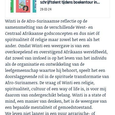
schrijftalent tijdens boekentour in
april
28-03-24
Winti is de Afro-Surinaamse reflectie op de
samensmelting van de verschillende West- en
Centraal Afrikaanse godsconcepten en dus niet óf
spiritualiteit óf religie maar zowel het een als het
ander. Omdat Winti een weergave is van een
overkoepelend en overstijgend Afrikaans wereldbeeld,
dat zowel van invloed is op het leven van het individu
als de organisatie en ontwikkeling van de
leefgemeenschap waartoe hij behoort, speelt het een
doorslaggevende rol in de spirituele transformatie van
Afro-Surinamers. De vraag of Winti een religie,
spiritualiteit, cultuur of een way of life is, is voor mij
daarom van ondergeschikt belang. Winti is a state of
mind, een manier van denken, het is de weergave van
een bepaalde mentaliteit of gemoedstoestand.
We leven niet langer in een puur agrarische- of