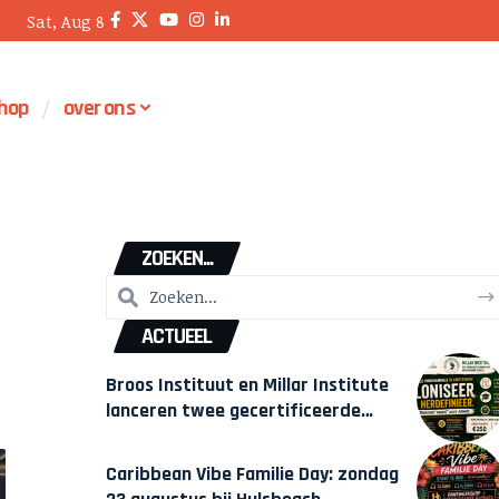
Sat, Aug 8
hop
over ons
ZOEKEN...
ACTUEEL
Broos Instituut en Millar Institute
lanceren twee gecertificeerde
Afrocentrische opleidingen in
Amsterdam
Caribbean Vibe Familie Day: zondag