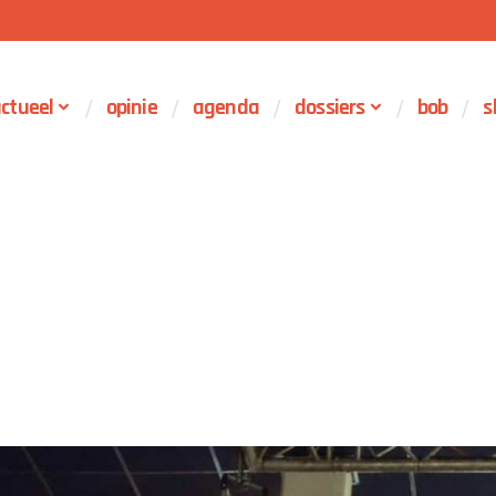
ctueel
opinie
agenda
dossiers
bob
s