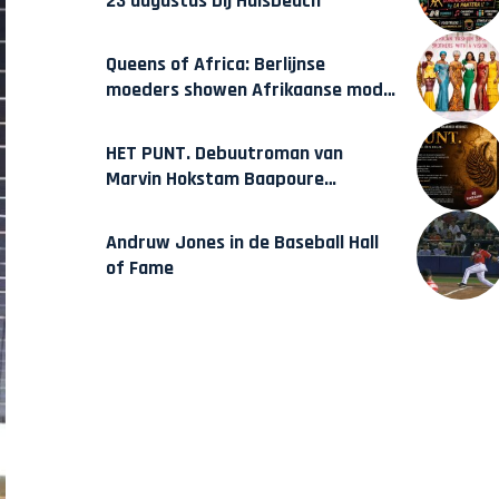
23 augustus bij Hulsbeach
Queens of Africa: Berlijnse
moeders showen Afrikaanse mode
van Karow
HET PUNT. Debuutroman van
Marvin Hokstam Baapoure
verschijnt vrijdag
Andruw Jones in de Baseball Hall
of Fame