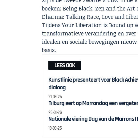
boeken: Being Black: Zen and the Art 
Dharma: Talking Race, Love and Liber
Tijdens Your Liberation is Bound up 
transformatieve verandering en over
idealen en sociale bewegingen nieuw l
basis.
LEES OOK
Kunstlinie presenteert voor Black Ach
dialoog
21-09-25
Tilburg eert op Marrondag een vergete
25-01-26
Nationale viering Dag van de Marrons |
19-09-25