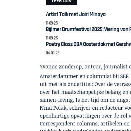
LEES OOK
Artist Talk met Joiri Minaya
11-09-25
Bijlmer Drumfestival 2025: Viering van
11-09-25
Poetry Class OBA Oosterdok met Gersh
04-09-25
Yvonne Zonderop, auteur, journalist 
Amsterdammer en columnist bij SER M
uit met als ondertitel: Over de verra
over het maatschappelijke belang en d
samen-leving. Is het tijd om de angst
Nina Polak, schrijver en redacteur v
openhartige opvattingen over de rol
Correspondent columns, artikelen en