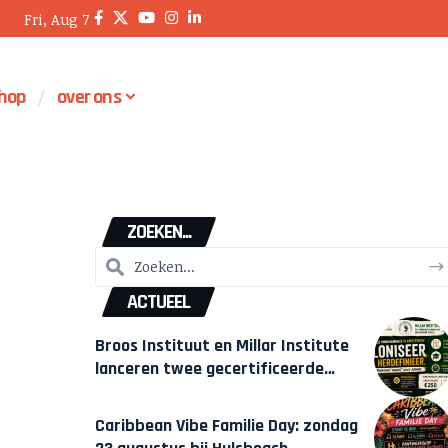
Fri, Aug 7
hop
over ons
ZOEKEN...
ACTUEEL
Broos Instituut en Millar Institute
lanceren twee gecertificeerde
Afrocentrische opleidingen in
Amsterdam
Caribbean Vibe Familie Day: zondag