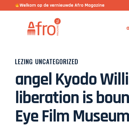
Welkom op de vernieuwde Afro Magazine
a
LEZING
UNCATEGORIZED
angel Kyodo Will
liberation is bou
Eye Film Museu