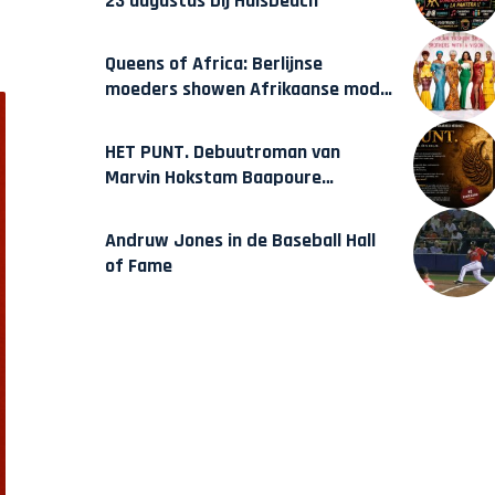
23 augustus bij Hulsbeach
Queens of Africa: Berlijnse
moeders showen Afrikaanse mode
van Karow
HET PUNT. Debuutroman van
Marvin Hokstam Baapoure
verschijnt vrijdag
Andruw Jones in de Baseball Hall
of Fame