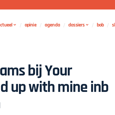
ctueel
opinie
agenda
dossiers
bob
s
iams bij Your
nd up with mine inb
m