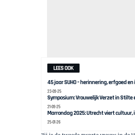
LEES OOK
45 jaar SUHO – herinnering, erfgoed en
23-09-25
Symposium: Vrouwelijk Verzet in Stilte
21-09-25
Marrondag 2025: Utrecht viert cultuur, 
25-01-26
Zij is de tweede zwarte vrouw in de V