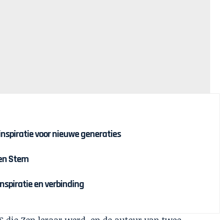
 inspiratie voor nieuwe generaties
 en Stem
inspiratie en verbinding
S die Zen leraar werd, en de auteur van twee