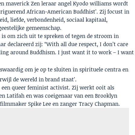
re en maverick Zen leraar angel Kyodo williams wordt
riguerend African-American Buddhist’. Zij focust in
d, liefde, verbondenheid, sociaal kapitaal,
geestelijke gemeenschap.
g is om zich uit te spreken of tegen de stroom in
ar declareerd zij: “With all due respect, I don’t care
ing around Buddhism. I just want it to work – I want
swaardig om je op te sluiten in spirituele centra en
rwijl de wereld in brand staat’.
een queer feminist activist. Zij werkt ooit als
en Latifah en was coeigenaar van een Brooklyn
 filmmaker Spike Lee en zanger Tracy Chapman.