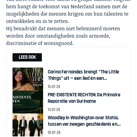
hem hangt de toekomst van Nederland samen met de
mogelijkheden die mensen krijgen om hun talenten te
ontwikkelen en in te zetten.
Hij benadrukt dat mensen niet belemmerd moeten
worden door omstandigheden zoals armoede,
discriminatie of woningnood.
LEES OOK
Carina Fernandes brengt “The Little
Things” uit — een lied én een
interactieve game over weer in
15-07-26
beweging komen
PRE-EXISTENTE RECHTEN: De Primaire
Reparatie van Suriname
13-07-26
Woodley in Washington over Statia,
tussen verzwegen geschiedenis en
zelfbeschikking
10-07-26