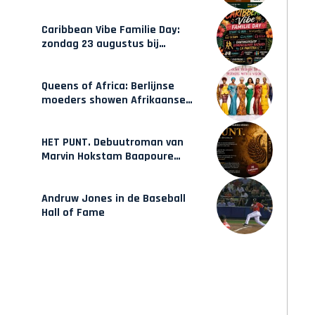
gecertificeerde Afrocentrische
opleidingen in Amsterdam
Caribbean Vibe Familie Day:
zondag 23 augustus bij
Hulsbeach
Queens of Africa: Berlijnse
moeders showen Afrikaanse
mode van Karow
HET PUNT. Debuutroman van
Marvin Hokstam Baapoure
verschijnt vrijdag
Andruw Jones in de Baseball
Hall of Fame