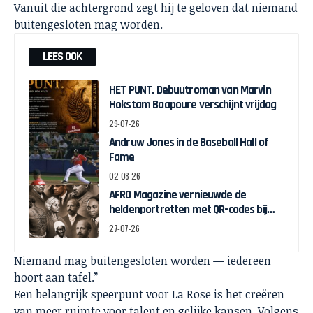
Vanuit die achtergrond zegt hij te geloven dat niemand
buitengesloten mag worden.
LEES OOK
HET PUNT. Debuutroman van Marvin
Hokstam Baapoure verschijnt vrijdag
29-07-26
Andruw Jones in de Baseball Hall of
Fame
02-08-26
AFRO Magazine vernieuwde de
heldenportretten met QR-codes bij
Assin Manso
27-07-26
Niemand mag buitengesloten worden — iedereen
hoort aan tafel.”
Een belangrijk speerpunt voor La Rose is het creëren
van meer ruimte voor talent en gelijke kansen. Volgens