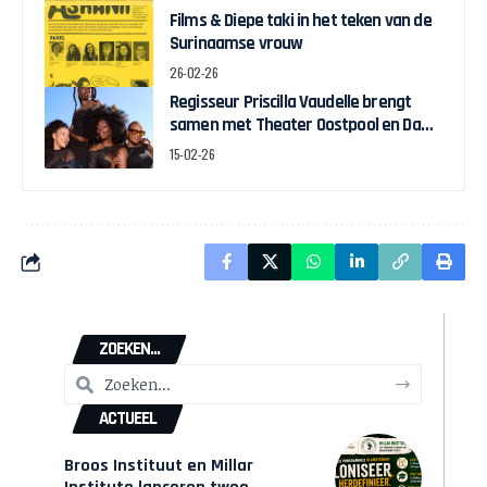
Amsterdam
Films & Diepe taki in het teken van de
Surinaamse vrouw
26-02-26
Regisseur Priscilla Vaudelle brengt
samen met Theater Oostpool en Dawn
Collective BLACK JOY naar het theater
15-02-26
ZOEKEN...
ACTUEEL
Broos Instituut en Millar