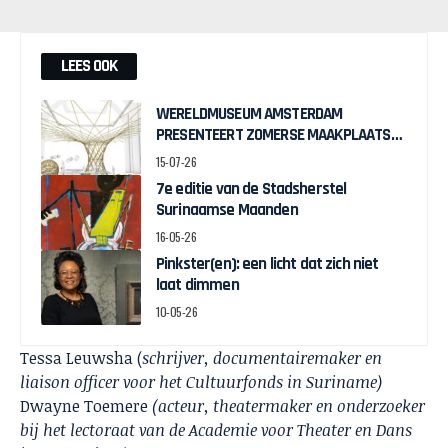
LEES OOK
WERELDMUSEUM AMSTERDAM
PRESENTEERT ZOMERSE MAAKPLAATS
MUCH TO DO WITH BAMBOO
15-07-26
7e editie van de Stadsherstel
Surinaamse Maanden
16-05-26
Pinkster(en): een licht dat zich niet
laat dimmen
10-05-26
Tessa Leuwsha (
schrijver, documentairemaker en
liaison officer voor het Cultuurfonds in Suriname)
Dwayne Toemere
(acteur, theatermaker en onderzoeker
bij het lectoraat van de Academie voor Theater en Dans