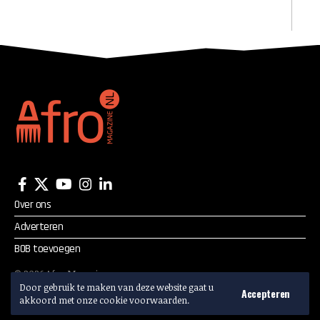
Over ons
Adverteren
BOB toevoegen
©
2026
Afro Magazine.
Door gebruik te maken van deze website gaat u
Alle rechten voorbehouden.
Accepteren
akkoord met onze cookie voorwaarden.
Adverteren? Mail:
info@afromagazine.nl