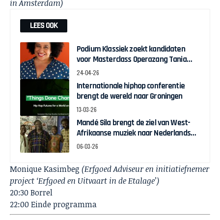
in Amsterdam)
LEES OOK
Podium Klassiek zoekt kandidaten
voor Masterclass Operazang Tania
Kross
24-04-26
Internationale hiphop conferentie
brengt de wereld naar Groningen
13-03-26
Mandé Sila brengt de ziel van West-
Afrikaanse muziek naar Nederlands
podium
06-03-26
Monique Kasimbeg
(Erfgoed Adviseur en initiatiefnemer
project ‘Erfgoed en Uitvaart in de Etalage’)
20:30 Borrel
22:00 Einde programma