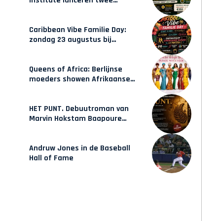
Institute lanceren twee
gecertificeerde Afrocentrische
opleidingen in Amsterdam
Caribbean Vibe Familie Day:
zondag 23 augustus bij
Hulsbeach
Queens of Africa: Berlijnse
moeders showen Afrikaanse
mode van Karow
HET PUNT. Debuutroman van
Marvin Hokstam Baapoure
verschijnt vrijdag
Andruw Jones in de Baseball
Hall of Fame