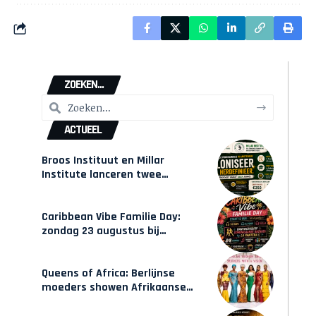
ZOEKEN...
ACTUEEL
Broos Instituut en Millar
Institute lanceren twee
gecertificeerde Afrocentrische
opleidingen in Amsterdam
Caribbean Vibe Familie Day:
zondag 23 augustus bij
Hulsbeach
Queens of Africa: Berlijnse
moeders showen Afrikaanse
mode van Karow