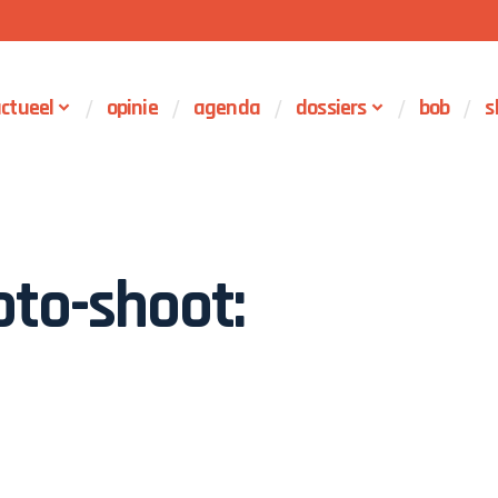
ctueel
opinie
agenda
dossiers
bob
s
oto-shoot: