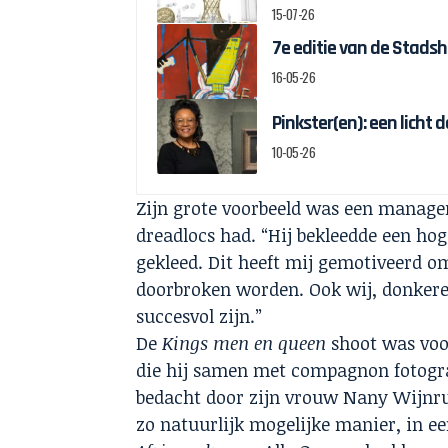
15-07-26
7e editie van de Stad
16-05-26
Pinkster(en): een licht 
10-05-26
Zijn grote voorbeeld was een manager
dreadlocs had. “Hij bekleedde een hog
gekleed. Dit heeft mij gemotiveerd o
doorbroken worden. Ook wij, donker
succesvol zijn.”
De
Kings men en queen
shoot was voo
die hij samen met compagnon fotogra
bedacht door zijn vrouw Nany Wijnr
zo natuurlijk mogelijke manier, in e