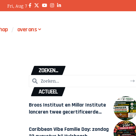
Fri, Aug 7
hop
over ons
ZOEKEN...
ACTUEEL
Broos Instituut en Millar Institute
lanceren twee gecertificeerde
Afrocentrische opleidingen in
Amsterdam
Caribbean Vibe Familie Day: zondag