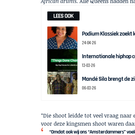
African drums.
Alle Queens hadden na
LEES OOK
Podium Klassiek zoekt 
24-04-26
Internationale hiphop 
13-03-26
Mandé Sila brengt de z
06-03-26
“Die shoot leidde tot veel vraag naa
voor deze kingsmen shoot waren daa
“Omdat ook wij ons “Amsterdammers” voel