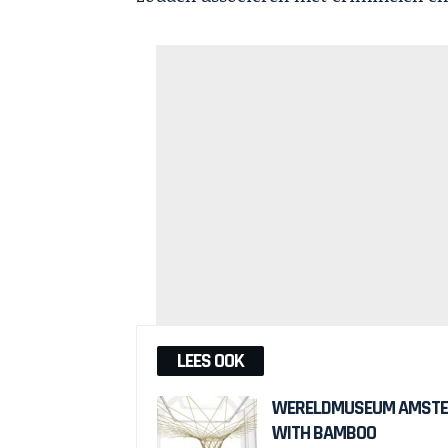
LEES OOK
WERELDMUSEUM AMSTER
WITH BAMBOO