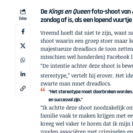
De
Kings en Queen
foto-shoot
van J
Delen
zondag af is, als een lopend vuurtje
Vreemd hoeft dat niet te zijn, want 
shoot waarin een groep stoer maar 
majestueuze dreadlocs de toon zetten.
misschien wel honderden) Facebook li
“De intentie achter deze shoot is be
stereotype,” vertelt hij erover. Het i
zwarte man mnet dreadlocs.
“Het stereotype moet doorbroken worden. 
en succesvol zijn.”
“Ik achtte deze shoot noodzakelijk o
familie vaak te maken krijgen met een
kreeg wel vaker te horen dat ik mij
zouden associëren met criminelen en d