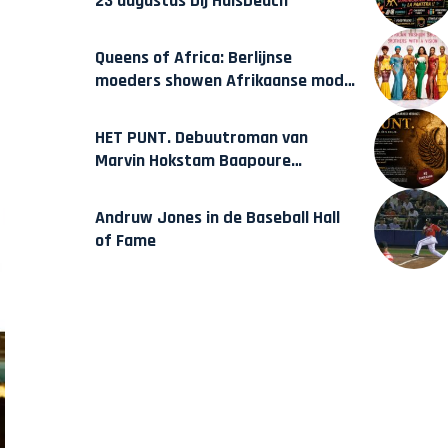
23 augustus bij Hulsbeach
Queens of Africa: Berlijnse
moeders showen Afrikaanse mode
van Karow
HET PUNT. Debuutroman van
Marvin Hokstam Baapoure
verschijnt vrijdag
Andruw Jones in de Baseball Hall
of Fame