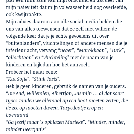
jaar een flink stuk van mijn onschuld en dat deel van
mijn naieviteit dat mijn volwassenheid nog overleefde,
ook kwijtraakte.
Mijn advies daarom aan alle social media helden die
ons van alles toewensen dat ze zelf niet willen: de
volgende keer dat je je echte gevoelens uit over
“buitenlanders”, vluchtelingen of andere mensen die je
inferieur acht, vervang “
neger”, “Marokkaan”, “Turk”,
“allochtoon” en “vluchteling
” met de naam van je
kinderen en kijk dan hoe het aanvoelt.
Probeer het maar eens:
“Kut Sofie”. “Stink Joris”.
Heb je geen kinderen, gebruik de namen van je ouders.
“
Die Aad, Willemien, Albertjan, Jasmijn … al dat soort
types zouden we allemaal op een boot moeten zetten, die
de zee op moeten duwen. Torpedootje erop en
boemmm!”
“Ga jezelf maar ’s opblazen Marieke”. “Minder, minder,
minder Geertjan’s”