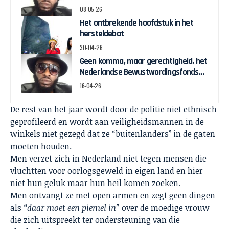
herstelgelden
08-05-26
Het ontbrekende hoofdstuk in het
hersteldebat
30-04-26
Geen komma, maar gerechtigheid, het
Nederlandse Bewustwordingsfonds
en de strijd om zeggenschap
16-04-26
De rest van het jaar wordt door de politie niet ethnisch
geprofileerd en wordt aan veiligheidsmannen in de
winkels niet gezegd dat ze “buitenlanders” in de gaten
moeten houden.
Men verzet zich in Nederland niet tegen mensen die
vluchtten voor oorlogsgeweld in eigen land en hier
niet hun geluk maar hun heil komen zoeken.
Men ontvangt ze met open armen en zegt geen dingen
als
“daar moet een piemel in”
over de moedige vrouw
die zich uitspreekt ter ondersteuning van die