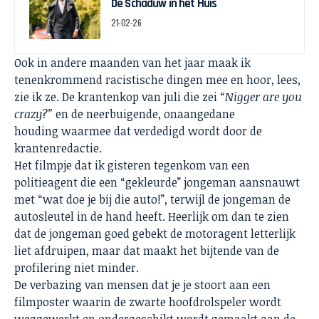
De Schaduw in het Huis
21-02-26
Ook in andere maanden van het jaar maak ik
tenenkrommend racistische dingen mee en hoor, lees,
zie ik ze. De krantenkop van juli die zei “
Nigger are you
crazy?”
en de neerbuigende, onaangedane
houding waarmee dat verdedigd wordt door de
krantenredactie.
Het filmpje dat ik gisteren tegenkom van een
politieagent die een “gekleurde” jongeman aansnauwt
met “wat doe je bij die auto!”, terwijl de jongeman de
autosleutel in de hand heeft. Heerlijk om dan te zien
dat de jongeman goed gebekt de motoragent letterlijk
liet afdruipen, maar dat maakt het bijtende van de
profilering niet minder.
De verbazing van mensen dat je je stoort aan een
filmposter waarin de zwarte hoofdrolspeler wordt