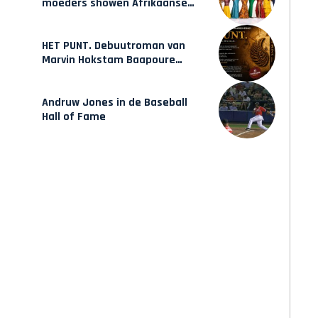
moeders showen Afrikaanse
mode van Karow
HET PUNT. Debuutroman van
Marvin Hokstam Baapoure
verschijnt vrijdag
Andruw Jones in de Baseball
Hall of Fame