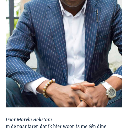
Door Marvin Hokstam
In de paar jaren dat ik hier woon is me één ding