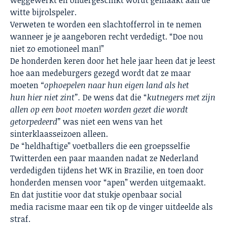
weggewerkt en ondergeschikt wordt gemaakt aan de
witte bijrolspeler.
Verweten te worden een slachtofferrol in te nemen
wanneer je je aangeboren recht verdedigt. “Doe nou
niet zo emotioneel man!”
De honderden keren door het hele jaar heen dat je leest
hoe aan medeburgers gezegd wordt dat ze maar
moeten
“ophoepelen naar hun eigen land als het
hun hier niet zint”.
De wens dat die “
kutnegers met zijn
allen op een boot moeten worden gezet die wordt
getorpedeerd”
was niet een wens van het
sinterklaasseizoen alleen.
De “heldhaftige” voetballers die een groepsselfie
Twitterden een paar maanden nadat ze Nederland
verdedigden tijdens het WK in Brazilie, en toen door
honderden mensen voor “apen” werden uitgemaakt.
En dat justitie voor dat stukje openbaar social
media racisme maar een tik op de vinger uitdeelde als
straf.