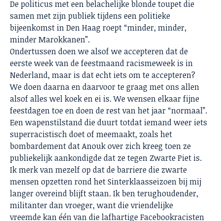
De politicus met een belachelijke blonde toupet die
samen met zijn publiek tijdens een politieke
bijeenkomst in Den Haag roept “minder, minder,
minder Marokkanen”.
Ondertussen doen we alsof we accepteren dat de
eerste week van de feestmaand racismeweek is in
Nederland, maar is dat echt iets om te accepteren?
We doen daarna en daarvoor te graag met ons allen
alsof alles wel koek en ei is. We wensen elkaar fijne
feestdagen toe en doen de rest van het jaar “normaal”.
Een wapenstilstand die duurt totdat iemand weer iets
superracistisch doet of meemaakt, zoals het
bombardement dat Anouk over zich kreeg toen ze
publiekelijk aankondigde dat ze tegen Zwarte Piet is.
Ik merk van mezelf op dat de barriere die zwarte
mensen opzetten rond het Sinterklaasseizoen bij mij
langer overeind blijft staan. Ik ben terughoudender,
militanter dan vroeger, want die vriendelijke
vreemde kan één van die lafhartige Facebookracisten