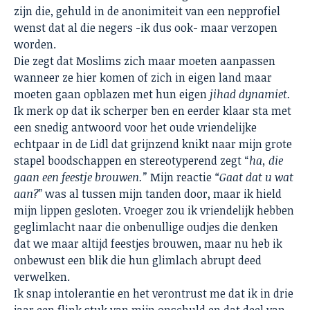
zijn die, gehuld in de anonimiteit van een nepprofiel
wenst dat al die negers -ik dus ook- maar verzopen
worden.
Die zegt dat Moslims zich maar moeten aanpassen
wanneer ze hier komen of zich in eigen land maar
moeten gaan opblazen met hun eigen
jihad dynamiet.
Ik merk op dat ik scherper ben en eerder klaar sta met
een snedig antwoord voor het oude vriendelijke
echtpaar in de Lidl dat grijnzend knikt naar mijn grote
stapel boodschappen en stereotyperend zegt “
ha, die
gaan een feestje brouwen.”
Mijn reactie
“Gaat dat u wat
aan?
” was al tussen mijn tanden door, maar ik hield
mijn lippen gesloten. Vroeger zo
u ik vriendelijk hebben
geglimlacht naar die onbenullige oudjes die denken
dat we maar altijd feestjes brouwen, maar nu heb
ik
onbewust een blik die hun glimlach abrupt deed
verwelken.
Ik snap intolerantie en het verontrust me dat ik in drie