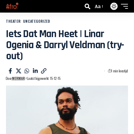
Aa
THEATER
UNCATEGORIZED
Iets Dat Man Heet | Linar
Ogenia & Darryl Veldman (try-
out)
1 min leestijd
Door
MERMAR
Laatst bijgewerkt: 15-12-15