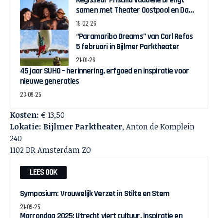
Regisseur Priscilla Vaudelle brengt
samen met Theater Oostpool en Dawn
Collective BLACK JOY naar het theater
15-02-26
“Paramaribo Dreams” van Carl Refos
5 februari in Bijlmer Parktheater
21-01-26
45 jaar SUHO – herinnering, erfgoed en inspiratie voor
nieuwe generaties
23-09-25
Kosten:
€ 13,50
Lokatie: Bijlmer Parktheater
, Anton de Komplein
240
1102 DR Amsterdam ZO
LEES OOK
Symposium: Vrouwelijk Verzet in Stilte en Stem
21-09-25
Marrondag 2025: Utrecht viert cultuur, inspiratie en