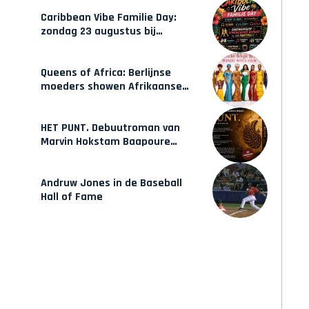
opleidingen in Amsterdam
Caribbean Vibe Familie Day:
zondag 23 augustus bij
Hulsbeach
Queens of Africa: Berlijnse
moeders showen Afrikaanse
mode van Karow
HET PUNT. Debuutroman van
Marvin Hokstam Baapoure
verschijnt vrijdag
Andruw Jones in de Baseball
Hall of Fame