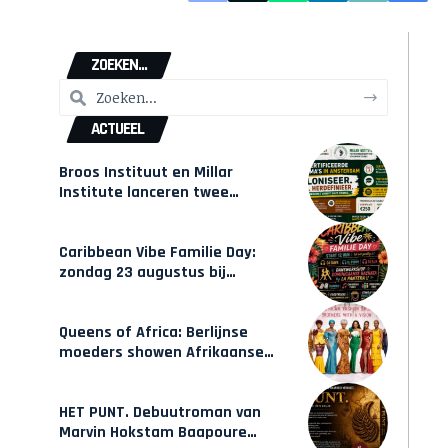
ZOEKEN...
ACTUEEL
Broos Instituut en Millar
Institute lanceren twee
gecertificeerde Afrocentrische
opleidingen in Amsterdam
Caribbean Vibe Familie Day:
zondag 23 augustus bij
Hulsbeach
Queens of Africa: Berlijnse
moeders showen Afrikaanse
mode van Karow
HET PUNT. Debuutroman van
Marvin Hokstam Baapoure