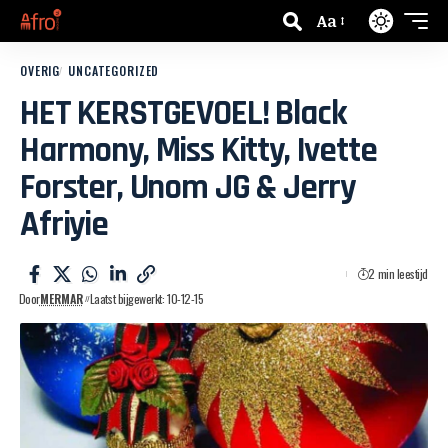
Aa
OVERIG
UNCATEGORIZED
HET KERSTGEVOEL! Black
Harmony, Miss Kitty, Ivette
Forster, Unom JG & Jerry
Afriyie
2 min leestijd
Door
MERMAR
Laatst bijgewerkt: 10-12-15