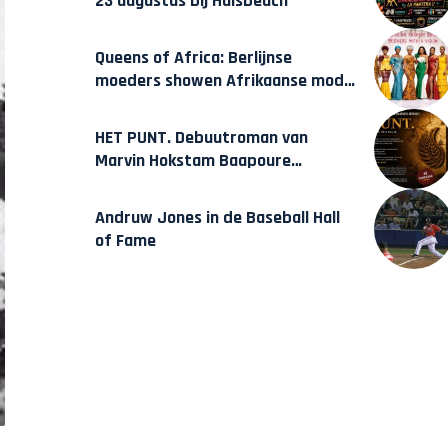
23 augustus bij Hulsbeach
Queens of Africa: Berlijnse
moeders showen Afrikaanse mode
van Karow
HET PUNT. Debuutroman van
Marvin Hokstam Baapoure
verschijnt vrijdag
Andruw Jones in de Baseball Hall
of Fame