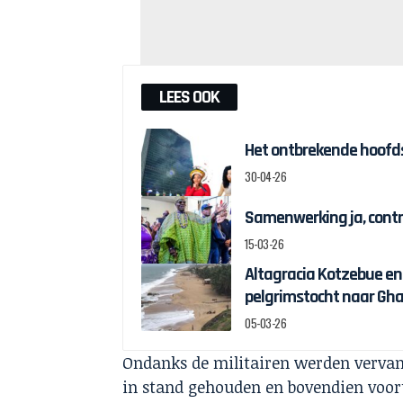
LEES OOK
Het ontbrekende hoofds
30-04-26
Samenwerking ja, contr
15-03-26
Altagracia Kotzebue e
pelgrimstocht naar Gh
05-03-26
Ondanks de militairen werden vervang
in stand gehouden en bovendien voort