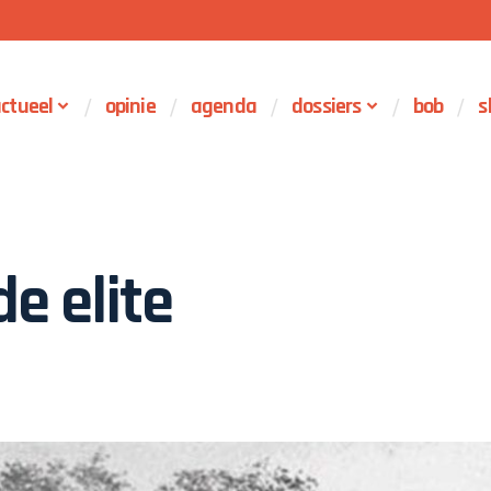
ctueel
opinie
agenda
dossiers
bob
s
e elite