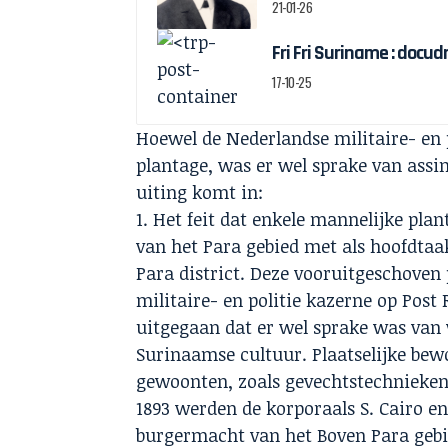
21-01-26
Fri Fri Suriname : docu
17-10-25
Hoewel de Nederlandse militaire- en
plantage, was er wel sprake van assim
uiting komt in:
Het feit dat enkele mannelijke pla
van het Para gebied met als hoofdtaak
Para district. Deze vooruitgeschove
militaire- en politie kazerne op Pos
uitgegaan dat er wel sprake was van
Surinaamse cultuur. Plaatselijke bew
gewoonten, zoals gevechtstechnieken
1893 werden de korporaals S. Cairo 
burgermacht van het Boven Para gebi