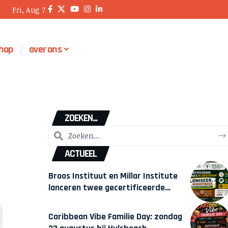
Fri, Aug 7
hop
over ons
ZOEKEN...
ACTUEEL
Broos Instituut en Millar Institute
lanceren twee gecertificeerde
Afrocentrische opleidingen in
Amsterdam
Caribbean Vibe Familie Day: zondag